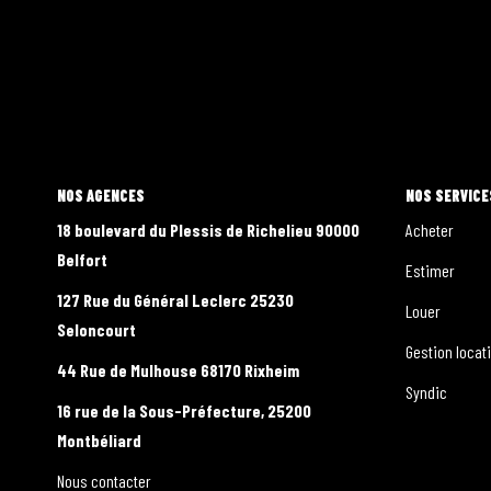
L'AGENCE
NOS SERVICE
18 boulevard du Plessis de Richelieu 90000
Acheter
Belfort
Estimer
127 Rue du Général Leclerc 25230
Louer
Seloncourt
Gestion locat
44 Rue de Mulhouse 68170 Rixheim
Syndic
16 rue de la Sous-Préfecture, 25200
Montbéliard
Nous contacter