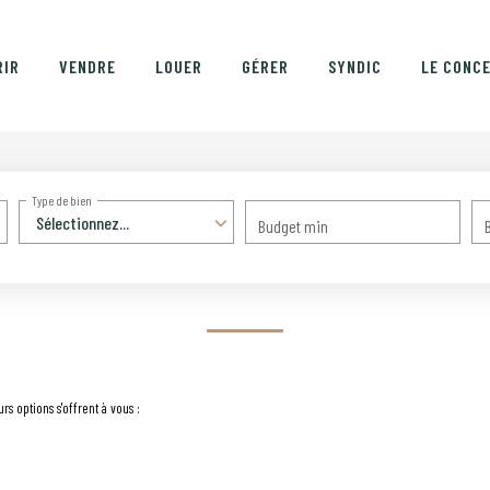
RIR
VENDRE
LOUER
GÉRER
SYNDIC
LE CONC
Type de bien
Sélectionnez...
Budget min
s options s'offrent à vous :