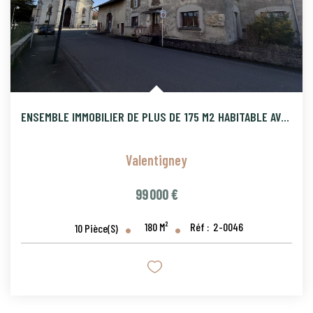
ENSEMBLE IMMOBILIER DE PLUS DE 175 M2 HABITABLE AVEC CORP DE
Valentigney
99 000 €
180
M²
Réf :
2-0046
10
Pièce(s)