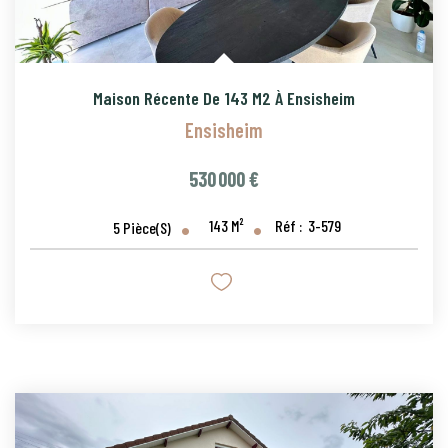
Maison Récente De 143 M2 À Ensisheim
Ensisheim
530 000 €
143
M²
Réf :
3-579
5
Pièce(s)