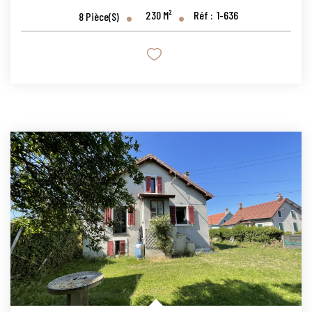
230
M²
Réf :
1-636
8
Pièce(s)