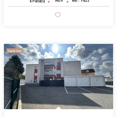
140
M²
Réf :
1-623
6
Pièce(s)
Coup De Coeur