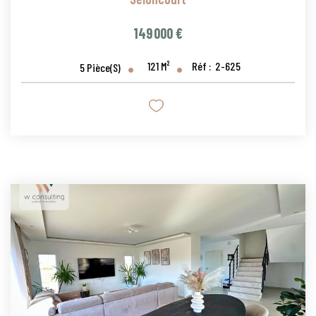
149 000 €
121
M²
Réf :
2-625
5
Pièce(s)