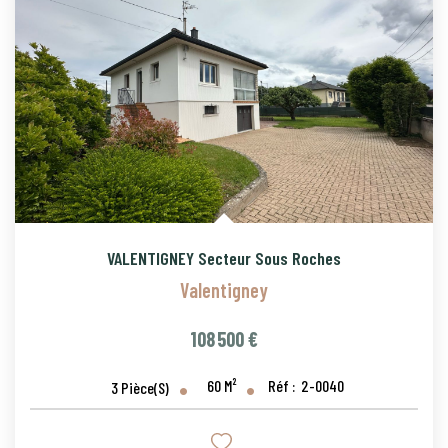
VALENTIGNEY Secteur Sous Roches
Valentigney
108 500 €
60
M²
Réf :
2-0040
3
Pièce(s)