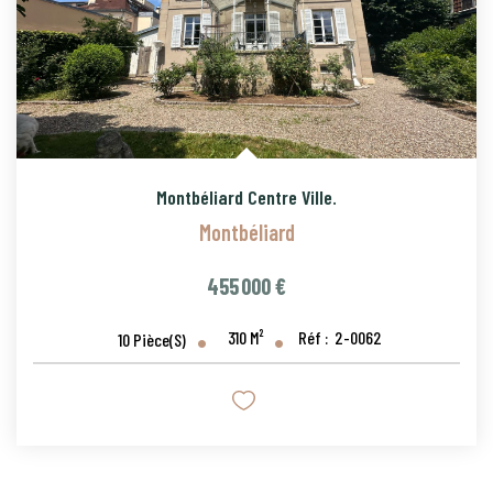
Montbéliard Centre Ville.
Montbéliard
455 000 €
310
M²
Réf :
2-0062
10
Pièce(s)