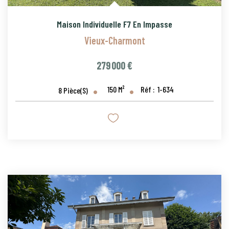
Maison Individuelle F7 En Impasse
Vieux-Charmont
279 000 €
150
M²
Réf :
1-634
8
Pièce(s)