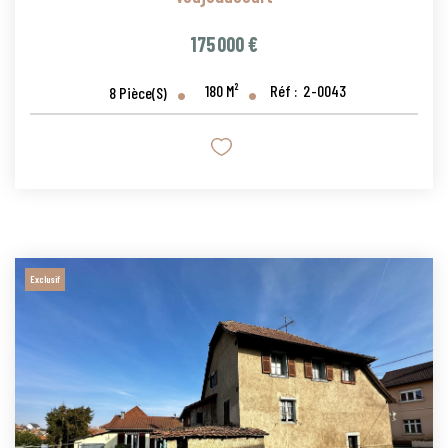
175 000 €
180
M²
Réf :
2-0043
8
Pièce(s)
Exclusif