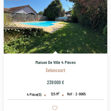
Maison De Ville 4 Pièces
Seloncourt
239 000 €
125
M²
Réf :
2-0065
4
Pièce(s)