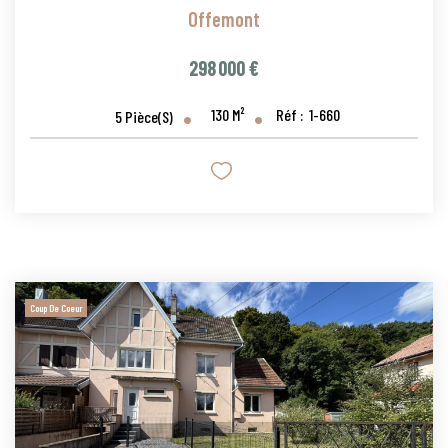
Offemont
298 000 €
130
M²
Réf :
1-660
5
Pièce(s)
Coup De Coeur