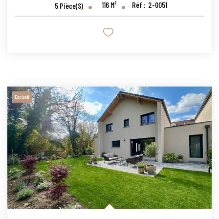
116
M²
Réf :
2-0051
5
Pièce(s)
Exclusif