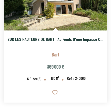
SUR LES HAUTEURS DE BART : Au Fonds D'une Impasse Calme Et T
Bart
369 000 €
160
M²
Réf :
2-0060
6
Pièce(s)