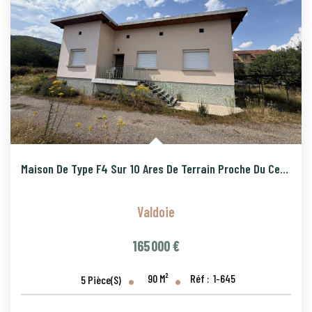
CONTACT
PROGRAMMES NEUFS
Maison De Type F4 Sur 10 Ares De Terrain Proche Du Centre Vi
Valdoie
165 000 €
90
M²
Réf :
1-645
5
Pièce(s)