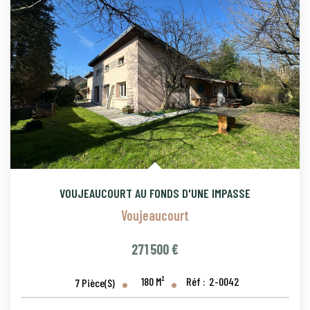
VOUJEAUCOURT AU FONDS D'UNE IMPASSE
Voujeaucourt
271 500 €
180
M²
Réf :
2-0042
7
Pièce(s)