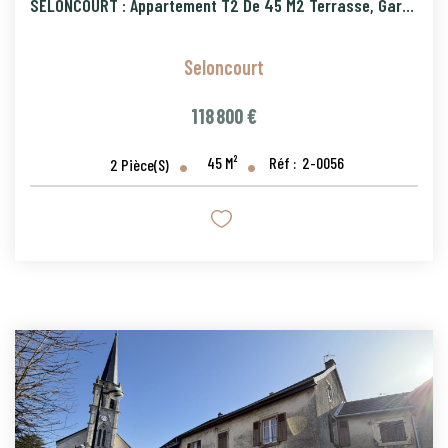
SELONCOURT : Appartement T2 De 45 M2 Terrasse, Garage Et P
Seloncourt
118 800 €
45
M²
Réf :
2-0056
2
Pièce(s)