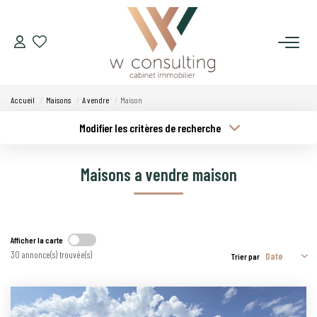
ACQUÉRIR
Accueil
Maisons
A vendre
Maison
VENDRE
Modifier les critères de recherche
Type de transaction
Localisation
Acheter
Localisation
LOUER
Maisons a vendre maison
Type de bien
Budget min
Sélectionnez...
GÉRER
Plus de critères
Budget max
SYNDIC
Afficher la carte
30 annonce(s) trouvée(s)
Trier par
Créer une alerte
LE CONCEPT W