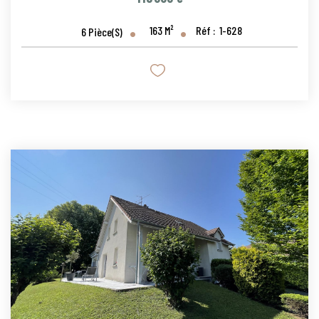
163
M²
Réf :
1-628
6
Pièce(s)