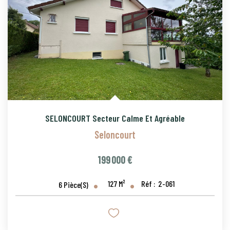
SELONCOURT Secteur Calme Et Agréable
Seloncourt
199 000 €
127
M²
Réf :
2-061
6
Pièce(s)