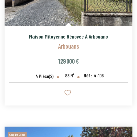
Maison Mitoyenne Rénovée À Arbouans
Arbouans
129 000 €
83
M²
Réf :
4-108
4
Pièce(s)
Coup De Coeur