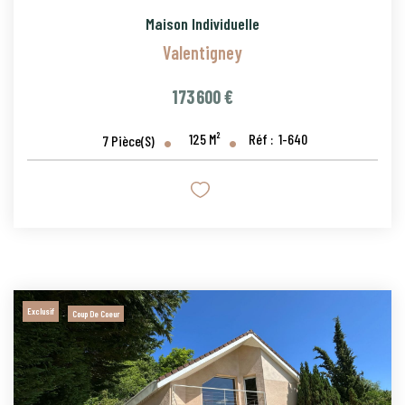
Maison Individuelle
Valentigney
173 600 €
125
M²
Réf :
1-640
7
Pièce(s)
Exclusif
Coup De Coeur