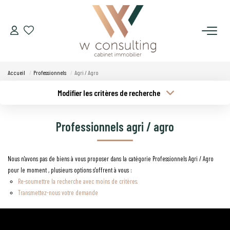
ACQUÉRIR
Accueil
Professionnels
Agri / Agro
VENDRE
Modifier les critères de recherche
Type de transaction
Localisation
Acheter
Localisation
LOUER
Professionnels agri / agro
Type de bien
Budget min
Sélectionnez...
GÉRER
Nous n'avons pas de biens à vous proposer dans la catégorie Professionnels Agri / Agro
Plus de critères
Budget max
pour le moment , plusieurs options s'offrent à vous :
SYNDIC
Re-soumettre la recherche avec moins de critères.
Créer une alerte
Transmettez-nous votre demande
LE CONCEPT W