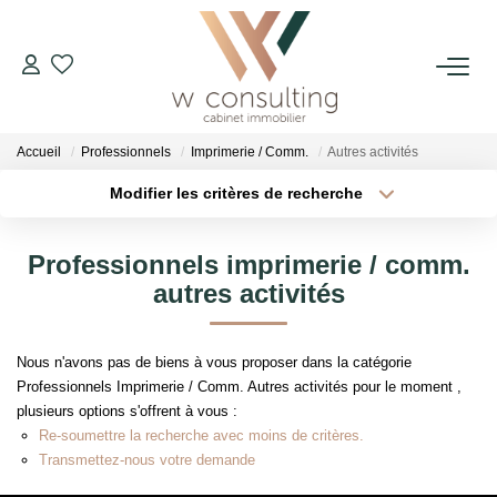
ACQUÉRIR
Accueil
Professionnels
Imprimerie / Comm.
Autres activités
VENDRE
Modifier les critères de recherche
Localisation
Type de transaction
Surface min
LOUER
Professionnels imprimerie / comm.
Type de bien
autres activités
Plus de critères
Budget max
GÉRER
Créer une alerte
Nous n'avons pas de biens à vous proposer dans la catégorie
SYNDIC
Professionnels Imprimerie / Comm. Autres activités pour le moment ,
plusieurs options s'offrent à vous :
Re-soumettre la recherche avec moins de critères.
LE CONCEPT W
Transmettez-nous votre demande