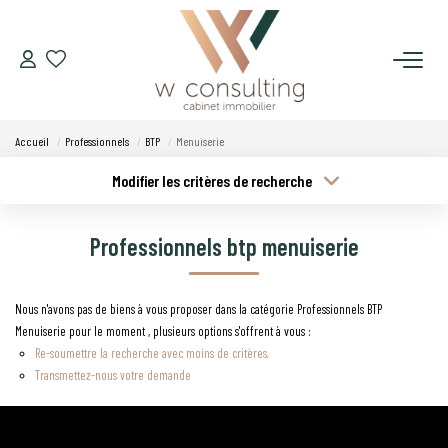
ACQUÉRIR
Accueil
Professionnels
BTP
Menuiserie
VENDRE
Modifier les critères de recherche
Type de transaction
Localisation
Acheter
Localisation
LOUER
Professionnels btp menuiserie
Type de bien
Budget min
Sélectionnez...
GÉRER
Nous n'avons pas de biens à vous proposer dans la catégorie Professionnels BTP
Plus de critères
Budget max
Menuiserie pour le moment , plusieurs options s'offrent à vous :
SYNDIC
Re-soumettre la recherche avec moins de critères.
Créer une alerte
Transmettez-nous votre demande
LE CONCEPT W