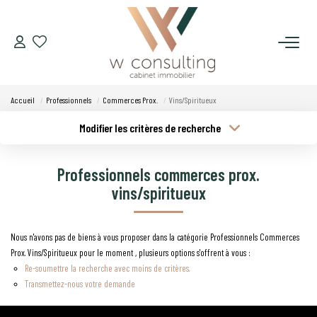
ACQUÉRIR
Accueil
Professionnels
Commerces Prox.
Vins/Spiritueux
VENDRE
Modifier les critères de recherche
Type de transaction
Localisation
Acheter
Localisation
LOUER
Professionnels commerces prox.
Type de bien
Budget min
Sélectionnez...
vins/spiritueux
GÉRER
Plus de critères
Budget max
Nous n'avons pas de biens à vous proposer dans la catégorie Professionnels Commerces
SYNDIC
Prox. Vins/Spiritueux pour le moment , plusieurs options s'offrent à vous :
Créer une alerte
Re-soumettre la recherche avec moins de critères.
LE CONCEPT W
Transmettez-nous votre demande