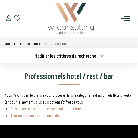
ACQUÉRIR
Accueil
Professionnels
Hotel / Rest / Bar
VENDRE
Modifier les critères de recherche
Type de transaction
Localisation
Acheter
Localisation
LOUER
Professionnels hotel / rest / bar
Type de bien
Budget min
Sélectionnez...
GÉRER
Nous n'avons pas de biens à vous proposer dans la catégorie Professionnels Hotel / Rest /
Plus de critères
Budget max
Bar pour le moment , plusieurs options s'offrent à vous :
SYNDIC
Re-soumettre la recherche avec moins de critères.
Créer une alerte
Transmettez-nous votre demande
LE CONCEPT W