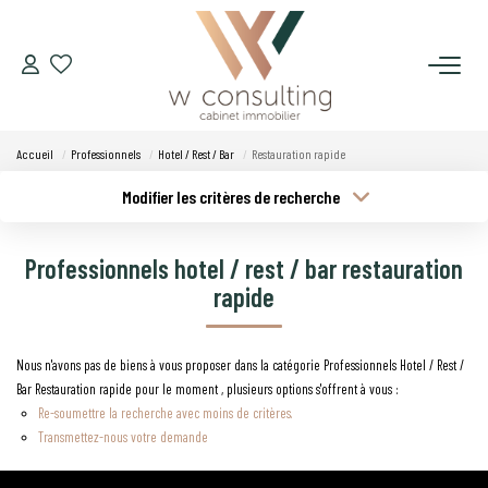
ACQUÉRIR
Accueil
Professionnels
Hotel / Rest / Bar
Restauration rapide
VENDRE
Modifier les critères de recherche
Type de transaction
Localisation
Acheter
Localisation
LOUER
Professionnels hotel / rest / bar restauration
Type de bien
Budget min
Sélectionnez...
rapide
GÉRER
Plus de critères
Budget max
Nous n'avons pas de biens à vous proposer dans la catégorie Professionnels Hotel / Rest /
SYNDIC
Bar Restauration rapide pour le moment , plusieurs options s'offrent à vous :
Créer une alerte
Re-soumettre la recherche avec moins de critères.
LE CONCEPT W
Transmettez-nous votre demande