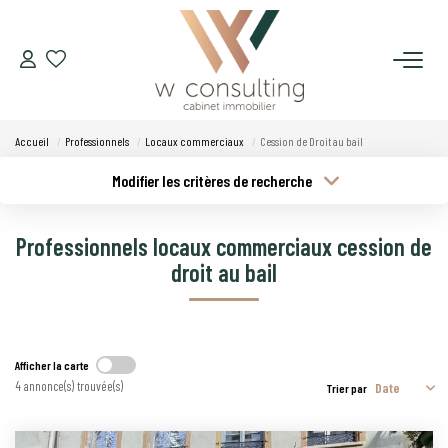
ACQUÉRIR
Accueil
Professionnels
Locaux commerciaux
Cession de Droit au bail
VENDRE
Modifier les critères de recherche
Type de transaction
Localisation
Acheter
Localisation
LOUER
Professionnels locaux commerciaux cession de
Type de bien
Budget min
Sélectionnez...
droit au bail
GÉRER
Plus de critères
Budget max
SYNDIC
Créer une alerte
Afficher la carte
4 annonce(s) trouvée(s)
Trier par
LE CONCEPT W