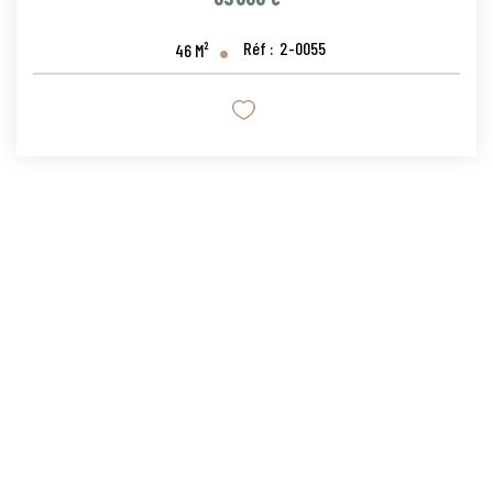
Réf :
2-0055
46
M²