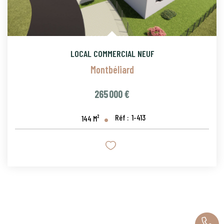
LOCAL COMMERCIAL NEUF
Montbéliard
265 000 €
Réf :
1-413
144
M²