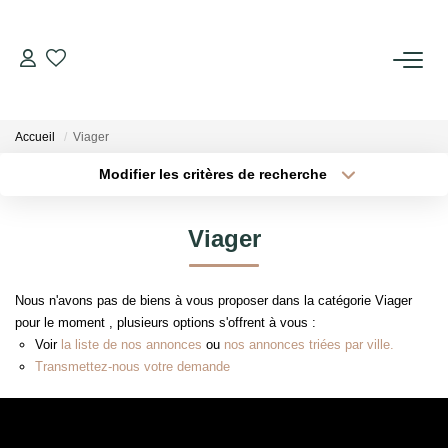
ACQUÉRIR
Accueil
Viager
VENDRE
Modifier les critères de recherche
Localisation
Type de transaction
Surface min
LOUER
Viager
Type de bien
Plus de critères
Budget max
GÉRER
Nous n'avons pas de biens à vous proposer dans la catégorie Viager
Créer une alerte
pour le moment , plusieurs options s'offrent à vous :
SYNDIC
Voir
la liste de nos annonces
ou
nos annonces triées par ville.
Transmettez-nous votre demande
LE CONCEPT W