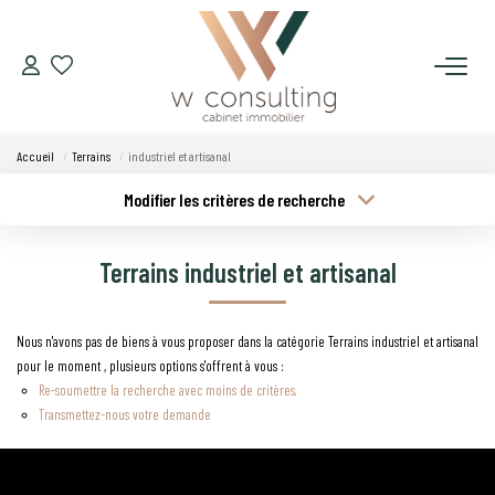
ACQUÉRIR
Accueil
Terrains
industriel et artisanal
VENDRE
Modifier les critères de recherche
Type de transaction
Localisation
Acheter
Localisation
LOUER
Terrains industriel et artisanal
Type de bien
Budget min
Sélectionnez...
GÉRER
Nous n'avons pas de biens à vous proposer dans la catégorie Terrains industriel et artisanal
Plus de critères
Budget max
pour le moment , plusieurs options s'offrent à vous :
SYNDIC
Re-soumettre la recherche avec moins de critères.
Créer une alerte
Transmettez-nous votre demande
LE CONCEPT W