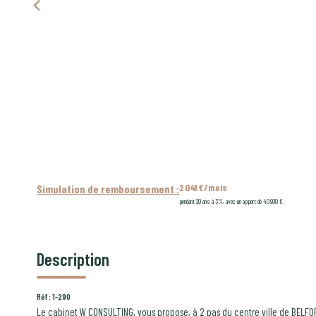
2 041 €/mois
Simulation de remboursement :
pendant 20 ans à 3% avec un apport de 40 900 €
Description
Réf : 1-290
Le cabinet W CONSULTING, vous propose, à 2 pas du centre ville de BELF