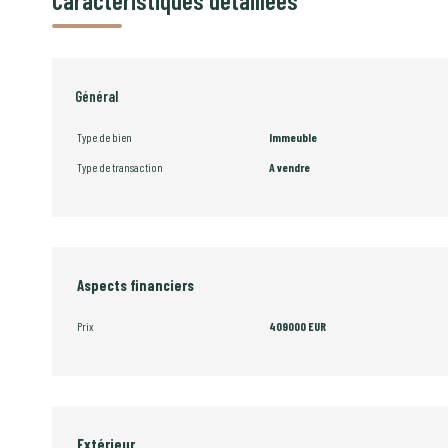
Caractéristiques détaillées
Général
Type de bien
Immeuble
Type de transaction
A vendre
Aspects financiers
Prix
409000 EUR
Extérieur