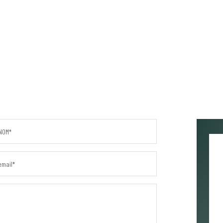
NOM*
email*