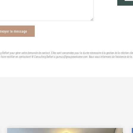
nvoyer le message
g Belfort pour gérer votre demande de contact. Elles sont conservées pour la durée nécessaire à la gestion de la relation cl
es faire rectifier en contactant W Consulting Belfort a.gumus@groupewelcome.com. Nous vous informons de l'existence de la l