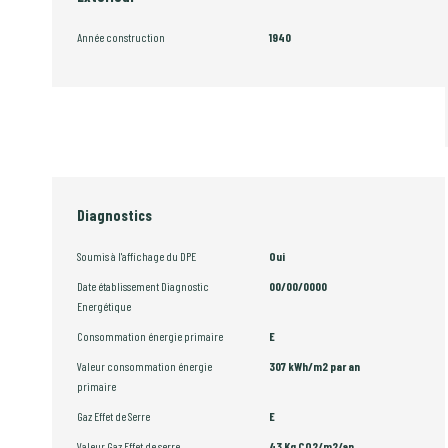
Année construction
1940
Diagnostics
Soumis à l'affichage du DPE
Oui
Date établissement Diagnostic
00/00/0000
Energétique
Consommation énergie primaire
E
Valeur consommation énergie
307 kWh/m2 par an
primaire
Gaz Effet de Serre
E
Valeur Gaz Effet de serre
43 Kg CO2/m2/an