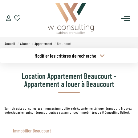
ACQUÉRIR
Accueil
A louer
Appartement
Beaucourt
VENDRE
Modifier les critères de recherche
Type de transaction
Localisation
Acheter
Localisation
LOUER
Location Appartement Beaucourt -
Type de bien
Budget min
Sélectionnez...
Appartement a louer à Beaucourt
GÉRER
Plus de critères
Budget max
SYNDIC
Sur notre site consultez les annonces immobilière de Appartement à louer Beaucourt. Trouvez
votre Appartement sur Beaucourt grâce aux annonces immobilières de W Consulting Belfort.
Créer une alerte
LE CONCEPT W
Immobilier Beaucourt