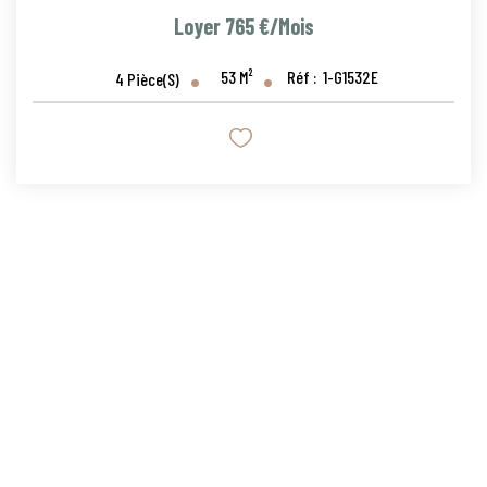
Loyer 765 €/mois
53
M²
Réf :
1-G1532E
4
Pièce(s)