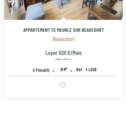
APPARTEMENT F2 MEUBLE SUR BEAUCOURT
Beaucourt
Loyer 520 €/mois
charges comprises
31
M²
Réf :
1-L038
2
Pièce(s)