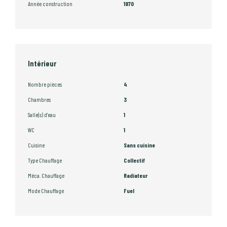
Année construction
1970
Intérieur
Nombre pièces
4
Chambres
3
Salle(s) d'eau
1
WC
1
Cuisine
Sans cuisine
Type Chauffage
Collectif
Méca. Chauffage
Radiateur
Mode Chauffage
Fuel