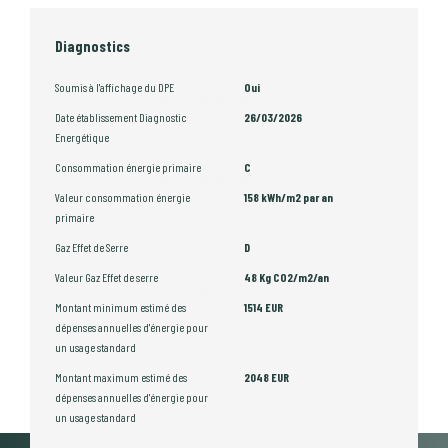
Diagnostics
Soumis à l'affichage du DPE
Oui
Date établissement Diagnostic
26/03/2026
Energétique
Consommation énergie primaire
C
Valeur consommation énergie
158 kWh/m2 par an
primaire
Gaz Effet de Serre
D
Valeur Gaz Effet de serre
48 Kg CO2/m2/an
Montant minimum estimé des
1514 EUR
dépenses annuelles d'énergie pour
un usage standard
Montant maximum estimé des
2048 EUR
dépenses annuelles d'énergie pour
un usage standard