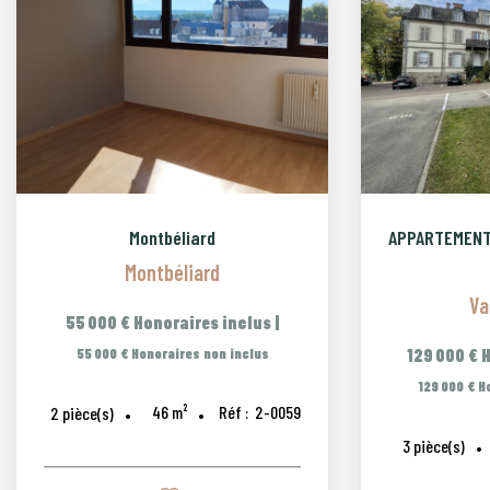
Montbéliard
Montbéliard
Va
55 000 €
Honoraires inclus
|
55 000 €
Honoraires non inclus
129 000 €
H
129 000 €
H
46
m²
Réf :
2-0059
2
pièce(s)
3
pièce(s)