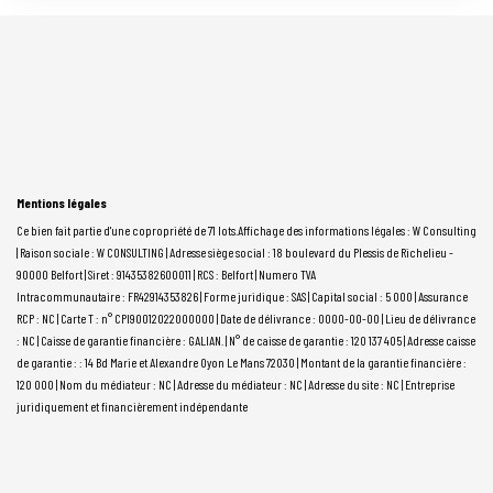
Mentions légales
Ce bien fait partie d'une copropriété de 71 lots.Affichage des informations légales : W Consulting
| Raison sociale : W CONSULTING | Adresse siège social : 18 boulevard du Plessis de Richelieu -
90000 Belfort | Siret : 91435382600011 | RCS : Belfort | Numero TVA
Intracommunautaire : FR42914353826 | Forme juridique : SAS | Capital social : 5 000 | Assurance
RCP : NC |
Carte T : n° CPI90012022000000 | Date de délivrance : 0000-00-00 | Lieu de délivrance
: NC | Caisse de garantie financière : GALIAN. | N° de caisse de garantie : 120 137 405 | Adresse caisse
de garantie : : 14 Bd Marie et Alexandre Oyon Le Mans 72030 | Montant de la garantie financière :
120 000 | Nom du médiateur : NC | Adresse du médiateur : NC | Adresse du site : NC |
Entreprise
juridiquement et financièrement indépendante