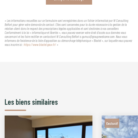
« Les informations recueillies sur ce formulaire sont enregistrées dans un fichier informatisé par W Consulting
Belfort pour gérer votre demande de contact. Elles sont conservées pour la durée nécessaire à la gestion de la
relation client dans le respect des prescriptions légales applicables et sont destinées à nos conseillers
Conformément à la loi « informatique et libertés », vous pouvez exercer votre droit d'accès aux données vous
concernant et les faire rectifier en contactant W Consulting Belfort a.gumus@groupewelcome.com. Nous vous
informons de l'existence de la liste d'opposition au démarchage téléphonique « Bloctel », sur laquelle vous pouvez
vous inscrire ici :
https://www.bloctel.gouv.fr/
»
Les biens similaires
Exclusif