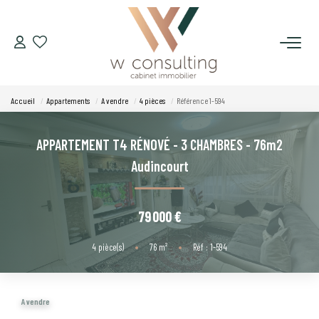
ACQUÉRIR
Accueil
Appartements
A vendre
4 pièces
Référence 1-594
VENDRE
APPARTEMENT T4 RÉNOVÉ - 3 CHAMBRES - 76m2
LOUER
Audincourt
GÉRER
79 000 €
SYNDIC
4
pièce(s)
•
76
m²
•
Réf : 1-594
LE CONCEPT W
A vendre