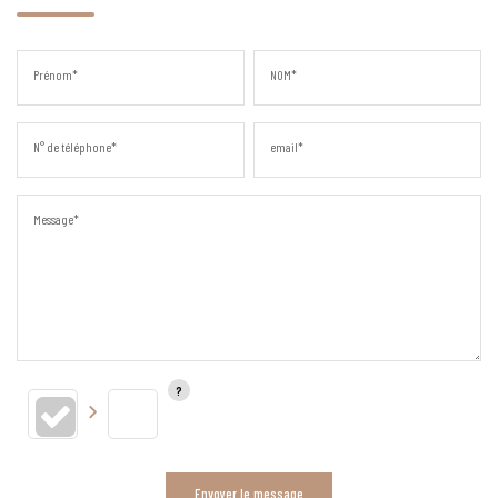
Prénom*
NOM*
N° de téléphone*
email*
Message*
Envoyer le message