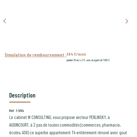
CONTACT
PROGRAMMES NEUFS
394 €/mois
Simulation de remboursement :
pendant 20 ans à 3% avec un apport de 7 900 €
Description
Réf : 1-594
Le cabinet W CONSULTING, vous propose secteur PERLINSKY, à
AUDINCOURT, à 2 pas de toutes commodités (commerces, pharmacie,
écoles, A36) ce superbe appartement T4 entièrement rénové avec gout