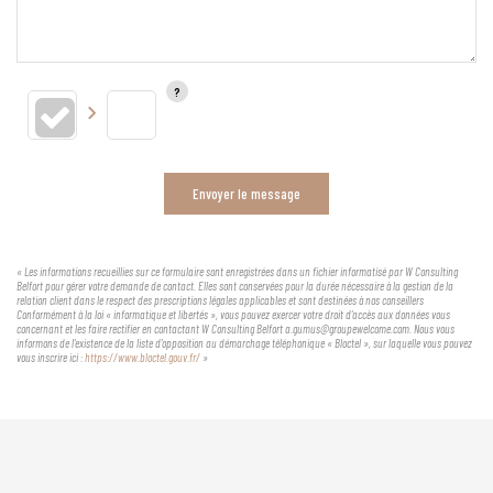
Envoyer le message
« Les informations recueillies sur ce formulaire sont enregistrées dans un fichier informatisé par W Consulting
Belfort pour gérer votre demande de contact. Elles sont conservées pour la durée nécessaire à la gestion de la
relation client dans le respect des prescriptions légales applicables et sont destinées à nos conseillers
Conformément à la loi « informatique et libertés », vous pouvez exercer votre droit d'accès aux données vous
concernant et les faire rectifier en contactant W Consulting Belfort a.gumus@groupewelcome.com. Nous vous
informons de l'existence de la liste d'opposition au démarchage téléphonique « Bloctel », sur laquelle vous pouvez
vous inscrire ici :
https://www.bloctel.gouv.fr/
»