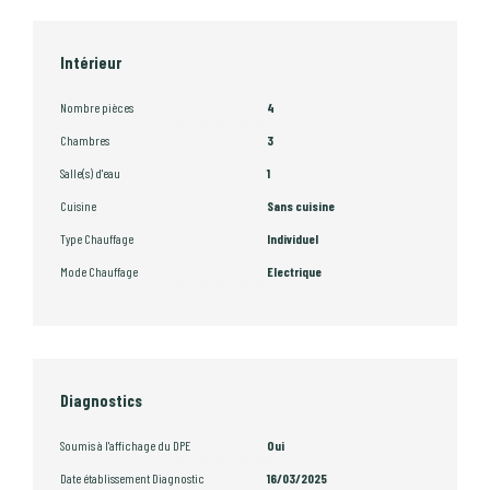
Intérieur
Nombre pièces
4
Chambres
3
Salle(s) d'eau
1
Cuisine
Sans cuisine
Type Chauffage
Individuel
Mode Chauffage
Electrique
Diagnostics
Soumis à l'affichage du DPE
Oui
Date établissement Diagnostic
16/03/2025