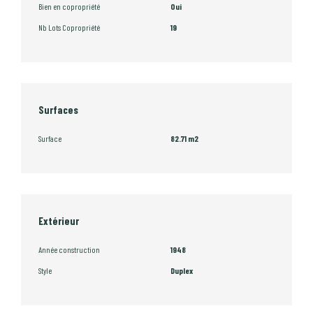
Bien en copropriété
Oui
Nb Lots Copropriété
19
Surfaces
Surface
82.71 m2
Extérieur
Année construction
1948
Style
Duplex