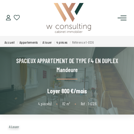
ACQUÉRIR
Accueil
Appartements
A louer
4 pièces
Référence 1-G126
VENDRE
SPACIEUX APPARTEMENT DE TYPE F4 EN DUPLEX
LOUER
Mandeure
GÉRER
Loyer 800 €/mois
SYNDIC
4
pièce(s)
•
82
m²
•
Réf : 1-G126
LE CONCEPT W
A Louer