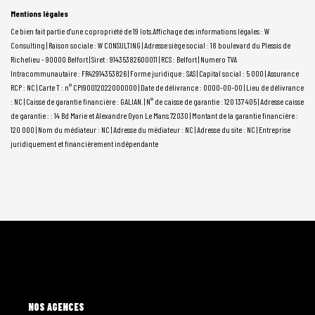
Mentions légales
Ce bien fait partie d'une copropriété de 19 lots.Affichage des informations légales : W
Consulting | Raison sociale : W CONSULTING | Adresse siège social : 18 boulevard du Plessis de
Richelieu - 90000 Belfort | Siret : 91435382600011 | RCS : Belfort | Numero TVA
Intracommunautaire : FR42914353826 | Forme juridique : SAS | Capital social : 5 000 | Assurance
RCP : NC |
Carte T : n° CPI90012022000000 | Date de délivrance : 0000-00-00 | Lieu de délivrance
: NC | Caisse de garantie financière : GALIAN. | N° de caisse de garantie : 120 137 405 | Adresse caisse
de garantie : : 14 Bd Marie et Alexandre Oyon Le Mans 72030 | Montant de la garantie financière :
120 000 | Nom du médiateur : NC | Adresse du médiateur : NC | Adresse du site : NC |
Entreprise
juridiquement et financièrement indépendante
L'AGENCE