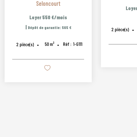
Seloncourt
Loye
Loyer 550 €/mois
|
Dépôt de garantie: 565 €
2
pièce(s)
50
m²
Réf :
1-G111
2
pièce(s)