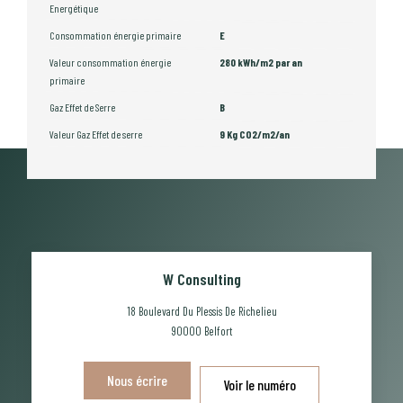
Energétique
Consommation énergie primaire
E
Valeur consommation énergie
280 kWh/m2 par an
primaire
Gaz Effet de Serre
B
Valeur Gaz Effet de serre
9 Kg CO2/m2/an
W Consulting
18 Boulevard Du Plessis De Richelieu
90000
Belfort
Nous écrire
Voir le numéro