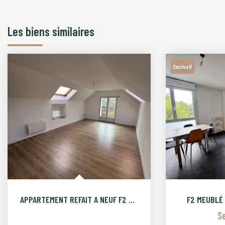
Les biens similaires
Exclusif
APPARTEMENT REFAIT A NEUF F2 SELONCOURT AVEC TERRASSE
F2 MEUBLÉ
S