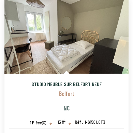
STUDIO MEUBLE SUR BELFORT NEUF
Belfort
NC
13
M²
Réf :
1-G150 LOT3
1
Pièce(s)