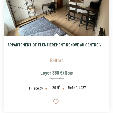
APPARTEMENT DE F1 ENTIÈREMENT RENOVÉ AU CENTRE VILLE DE BELF
Belfort
Loyer 380 €/mois
charges comprises
20
M²
Réf :
1-L027
1
Pièce(s)