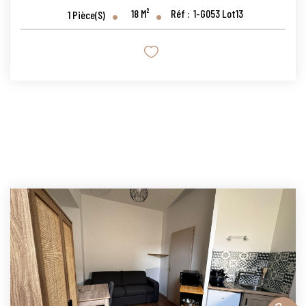
18
M²
Réf :
1-G053 Lot13
1
Pièce(s)