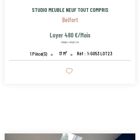
STUDIO MEUBLE NEUF TOUT COMPRIS
Belfort
Loyer 480 €/mois
charges comprises
17
M²
Réf :
1-G053 LOT23
1
Pièce(s)