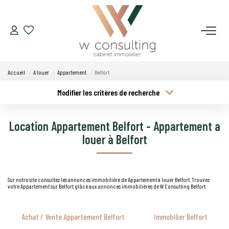
ACQUÉRIR
Accueil
A louer
Appartement
Belfort
VENDRE
Modifier les critères de recherche
Type de transaction
Localisation
Acheter
Localisation
LOUER
Location Appartement Belfort - Appartement a
Type de bien
Budget min
Sélectionnez...
louer à Belfort
GÉRER
Plus de critères
Budget max
SYNDIC
Sur notre site consultez les annonces immobilière de Appartement à louer Belfort. Trouvez
votre Appartement sur Belfort grâce aux annonces immobilières de W Consulting Belfort.
Créer une alerte
LE CONCEPT W
Achat / Vente Appartement Belfort
Immobilier Belfort