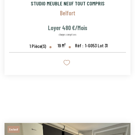
STUDIO MEUBLE NEUF TOUT COMPRIS
Belfort
Loyer 480 €/mois
charges comprises
19
M²
Réf :
1-G053 Lot 31
1
Pièce(s)
Exclusif