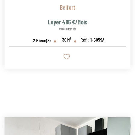
Belfort
Loyer 495 €/mois
charges comprises
30
M²
Réf :
1-G059A
2
Pièce(s)