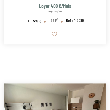
Loyer 400 €/mois
charges comprises
22
M²
Réf :
1-G080
1
Pièce(s)