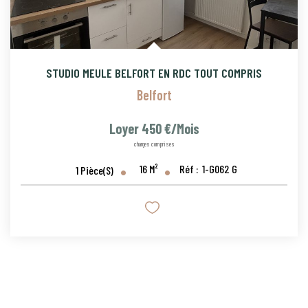
STUDIO MEULE BELFORT EN RDC TOUT COMPRIS
Belfort
Loyer 450 €/mois
charges comprises
16
M²
Réf :
1-G062 G
1
Pièce(s)