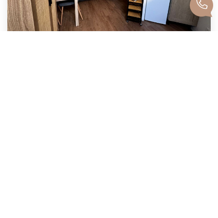
Studio Refait À Neuf
Belfort
Loyer 380 €/mois
17
M²
Réf :
1-G105D2
1
Pièce(s)