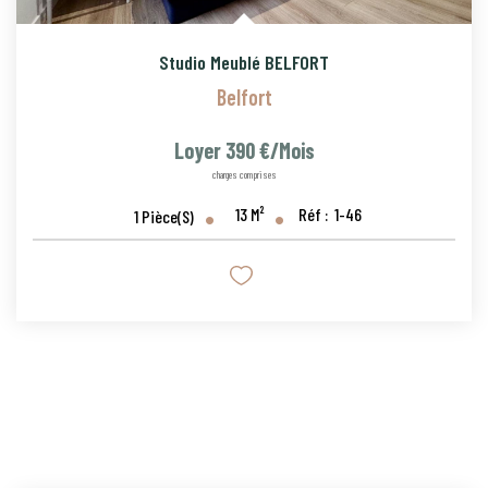
Studio Meublé BELFORT
Belfort
Loyer 390 €/mois
charges comprises
13
M²
Réf :
1-46
1
Pièce(s)