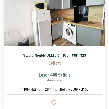
Studio Meublé BELFORT TOUT COMPRIS
Belfort
Loyer 400 €/mois
charges comprises
20
M²
Réf :
1-G080 NUM 50
1
Pièce(s)