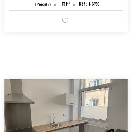
13
M²
Réf :
1-G150
1
Pièce(s)