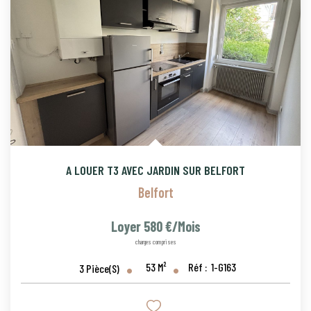
A LOUER T3 AVEC JARDIN SUR BELFORT
Belfort
Loyer 580 €/mois
charges comprises
53
M²
Réf :
1-G163
3
Pièce(s)