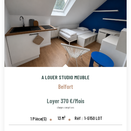
A LOUER STUDIO MEUBLE
Belfort
Loyer 370 €/mois
charges comprises
13
M²
Réf :
1-G150 LOT
1
Pièce(s)