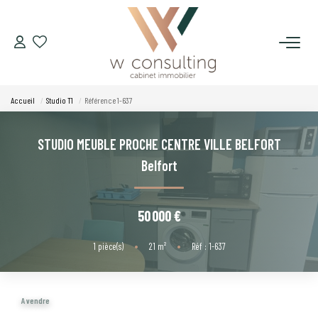
ACQUÉRIR
Accueil
Studio T1
Référence 1-637
VENDRE
STUDIO MEUBLE PROCHE CENTRE VILLE BELFORT
LOUER
Belfort
GÉRER
50 000 €
SYNDIC
1
pièce(s)
•
21
m²
•
Réf : 1-637
LE CONCEPT W
A vendre