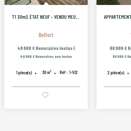
T1 30m2 ÉTAT NEUF - VENDU MEUBLÉ ET BAIL EN COURS
Belfort
49 000 €
Honoraires inclus
|
86 000 €
H
49 000 €
Honoraires non inclus
86 000 €
Ho
30
m²
Réf :
1-512
1
pièce(s)
2
pièce(s)