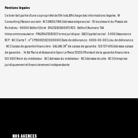
Mentions légales
Ce bien fait partie d'une copropriété de 104 lots.Affichage des informations légales : W
Consulting | Raison sociale : W CONSULTING | Adresse siège social : 18 boulevard du Plessis de
Richelieu - 90000 Belfort | Siret : 91435382600011 | RCS : Belfort | Numero TVA
Intracommunautaire : FR42914353826 | Forme juridique : SAS | Capital social : 5 000 | Assurance
RCP : NC |
Carte T : n° CPI90012022000000 | Date de délivrance : 0000-00-00 | Lieu de délivrance
: NC | Caisse de garantie financière : GALIAN. | N° de caisse de garantie : 120 137 405 | Adresse caisse
de garantie : : 14 Bd Marie et Alexandre Oyon Le Mans 72030 | Montant de la garantie financière :
120 000 | Nom du médiateur : NC | Adresse du médiateur : NC | Adresse du site : NC |
Entreprise
juridiquement et financièrement indépendante
L'AGENCE