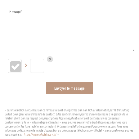
Message*
Envoyer le message
« Les informations recueillies sur ce formulaire sont enregistrées dans un fichier informatisé par W Consulting
Belfort pour gérer votre demande de contact. Elles sont conservées pour la durée nécessaire à la gestion de la
relation client dans le respect des prescriptions légales applicables et sont destinées à nos conseillers
Conformément à la loi « informatique et libertés », vous pouvez exercer votre droit d'accès aux données vous
concernant et les faire rectifier en contactant W Consulting Belfort a.gumus@groupewelcome.com. Nous vous
informons de l'existence de la liste d'opposition au démarchage téléphonique « Bloctel », sur laquelle vous pouvez
vous inscrire ici :
https://www.bloctel.gouv.fr/
»