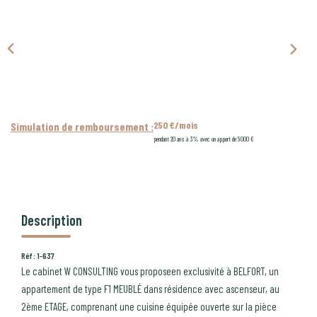
CONTACT
PROGRAMMES NEUFS
250 €/mois
Simulation de remboursement :
pendant 20 ans à 3% avec un apport de 5 000 €
Description
Réf : 1-637
Le cabinet W CONSULTING vous proposeen exclusivité à BELFORT, un
appartement de type F1 MEUBLÉ dans résidence avec ascenseur, au
2ème ETAGE, comprenant une cuisine équipée ouverte sur la pièce