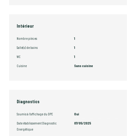
Intérieur
Nombre pièces
1
Salle(s) de bains
1
WC
1
Cuisine
Sans cuisine
Diagnostics
Soumis à l'affichage du DPE
Oui
Date établissement Diagnostic
07/05/2025
Energétique