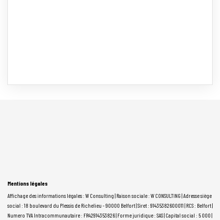
Mentions légales
Affichage des informations légales : W Consulting | Raison sociale : W CONSULTING | Adresse siège
social : 18 boulevard du Plessis de Richelieu - 90000 Belfort | Siret : 91435382600011 | RCS : Belfort |
Numero TVA Intracommunautaire : FR42914353826 | Forme juridique : SAS | Capital social : 5 000 |