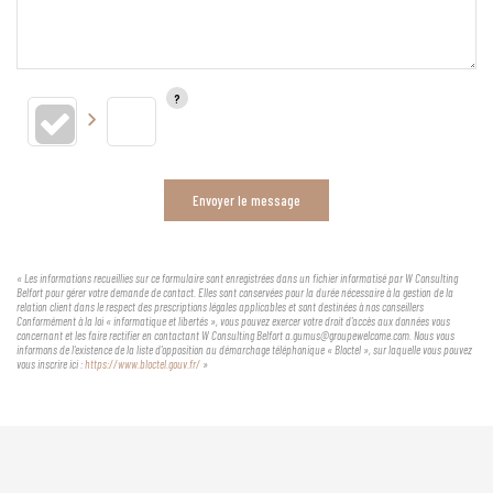
Envoyer le message
« Les informations recueillies sur ce formulaire sont enregistrées dans un fichier informatisé par W Consulting
Belfort pour gérer votre demande de contact. Elles sont conservées pour la durée nécessaire à la gestion de la
relation client dans le respect des prescriptions légales applicables et sont destinées à nos conseillers
Conformément à la loi « informatique et libertés », vous pouvez exercer votre droit d'accès aux données vous
concernant et les faire rectifier en contactant W Consulting Belfort a.gumus@groupewelcome.com. Nous vous
informons de l'existence de la liste d'opposition au démarchage téléphonique « Bloctel », sur laquelle vous pouvez
vous inscrire ici :
https://www.bloctel.gouv.fr/
»