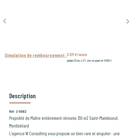
CONTACT
PROGRAMMES NEUFS
2 271 €/mois
Simulation de remboursement :
pendant 20 ans à 3% avec un apport de 45 500 €
Description
Réf : 2-0062
Propriété de Maître entièrement rénovée 310 m2 Saint-Maimboeuf,
Montbéliard
L'agence W Consulting vous propose un bien rare et singulier : une