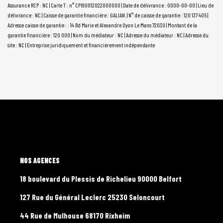
Assurance RCP : NC |
Carte T : n° CPI90012022000000 | Date de délivrance : 0000-00-00 | Lieu de
délivrance : NC | Caisse de garantie financière : GALIAN. | N° de caisse de garantie : 120 137 405 |
Adresse caisse de garantie : : 14 Bd Marie et Alexandre Oyon Le Mans 72030 | Montant de la
garantie financière : 120 000 | Nom du médiateur : NC | Adresse du médiateur : NC | Adresse du
site : NC |
Entreprise juridiquement et financièrement indépendante
L'AGENCE
18 boulevard du Plessis de Richelieu 90000 Belfort
127 Rue du Général Leclerc 25230 Seloncourt
44 Rue de Mulhouse 68170 Rixheim