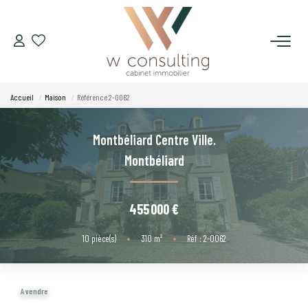
ACQUÉRIR
Accueil
Maison
Référence 2-0062
VENDRE
Montbéliard Centre Ville.
LOUER
Montbéliard
GÉRER
455 000 €
SYNDIC
10
pièce(s)
•
310
m²
•
Réf : 2-0062
LE CONCEPT W
A vendre