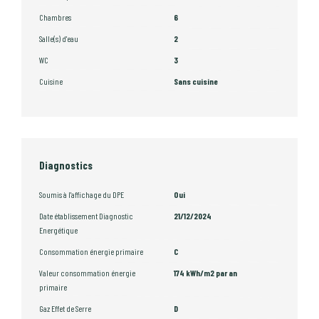
Chambres
6
Salle(s) d'eau
2
WC
3
Cuisine
Sans cuisine
Diagnostics
Soumis à l'affichage du DPE
Oui
Date établissement Diagnostic
21/12/2024
Energétique
Consommation énergie primaire
C
Valeur consommation énergie
174 kWh/m2 par an
primaire
Gaz Effet de Serre
D