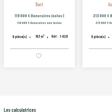
Bart
A
119 000 €
Honoraires inclus
|
213 000 €
H
119 000 €
Honoraires non inclus
213 000 €
H
163
m²
Réf :
1-628
6
pièce(s)
6
pièce(s)
Les calculatrices