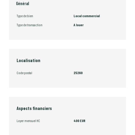
Général
Type de bien
Local commercial
Type de transaction
A louer
Localisation
Code postal
25260
Aspects financiers
Loyer mensuel HC
400 EUR