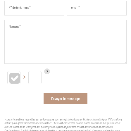
N° de téléphone*
email*
Message*
Envoyer le message
« Les informations recueillies sur ce formulaire sont enregistrées dans un fichier informatisé par W Consulting
Belfort pour gérer votre demande de contact. Elles sont conservées pour la durée nécessaire à la gestion de la
relation client dans le respect des prescriptions légales applicables et sont destinées à nos conseillers
Conformément à la loi « informatique et libertés », vous pouvez exercer votre droit d'accès aux données vous