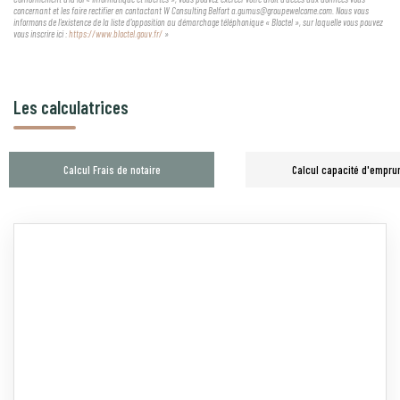
concernant et les faire rectifier en contactant W Consulting Belfort a.gumus@groupewelcome.com. Nous vous
informons de l'existence de la liste d'opposition au démarchage téléphonique « Bloctel », sur laquelle vous pouvez
vous inscrire ici :
https://www.bloctel.gouv.fr/
»
Les calculatrices
Calcul Frais de notaire
Calcul capacité d'empru