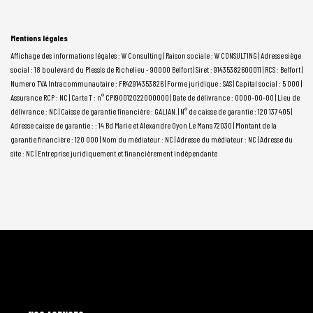
Mentions légales
Affichage des informations légales : W Consulting | Raison sociale : W CONSULTING | Adresse siège
social : 18 boulevard du Plessis de Richelieu - 90000 Belfort | Siret : 91435382600011 | RCS : Belfort |
Numero TVA Intracommunautaire : FR42914353826 | Forme juridique : SAS | Capital social : 5 000 |
Assurance RCP : NC |
Carte T : n° CPI90012022000000 | Date de délivrance : 0000-00-00 | Lieu de
délivrance : NC | Caisse de garantie financière : GALIAN. | N° de caisse de garantie : 120 137 405 |
Adresse caisse de garantie : : 14 Bd Marie et Alexandre Oyon Le Mans 72030 | Montant de la
garantie financière : 120 000 | Nom du médiateur : NC | Adresse du médiateur : NC | Adresse du
site : NC |
Entreprise juridiquement et financièrement indépendante