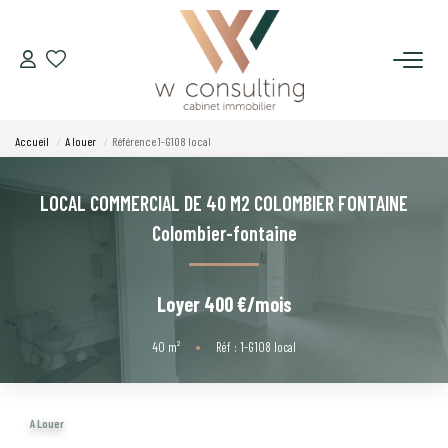
ACQUÉRIR
Accueil
A louer
Référence 1-G108 local
VENDRE
LOCAL COMMERCIAL DE 40 M2 COLOMBIER FONTAINE
LOUER
Colombier-fontaine
GÉRER
Loyer 400 €/mois
SYNDIC
40
m²
•
Réf : 1-G108 local
LE CONCEPT W
A Louer