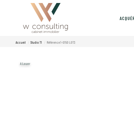
ACQUÉ
Accueil
Studio T1
Référence 1-G150 LOT3
A Louer