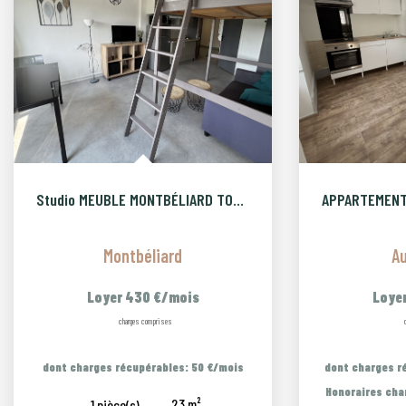
Studio MEUBLE MONTBÉLIARD TOUT COMPRIS
Montbéliard
A
Loyer 430 €/mois
Loye
charges comprises
dont charges récupérables: 50 €/mois
dont charges r
Honoraires cha
23
m²
1
pièce(s)