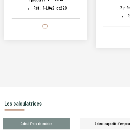
2
pièc
Réf :
1-L042 lot220
R
Les calculatrices
Calcul Frais de notaire
Calcul capacité d'empru