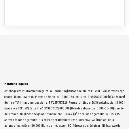
Mentions légales
Affichage des informations légales : W Consulting | Raison sociale : W CONSULTING | Adresse siège
social : 18 boulevard du Plessis de Richelieu - 90000 Belfort | Siret : 91435382600011 | RCS : Belfort |
Numero TVA Intracommunautaire : FR42914353826 | Forme juridique : SAS | Capital social : 5 000 |
Assurance RCP : NC |
Carte T : n° CPI90012022000000 | Date de délivrance : 0000-00-00 | Lieu de
délivrance : NC | Caisse de garantie financière : GALIAN. | N° de caisse de garantie : 120 137 405 |
Adresse caisse de garantie : : 14 Bd Marie et Alexandre Oyon Le Mans 72030 | Montant de la
garantie financière : 120 000 | Nom du médiateur : NC | Adresse du médiateur : NC | Adresse du