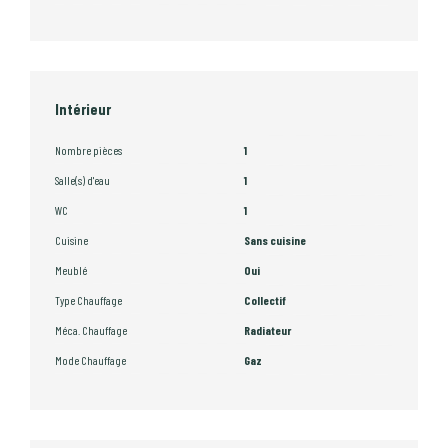
Intérieur
Nombre pièces
1
Salle(s) d'eau
1
WC
1
Cuisine
Sans cuisine
Meublé
Oui
Type Chauffage
Collectif
Méca. Chauffage
Radiateur
Mode Chauffage
Gaz