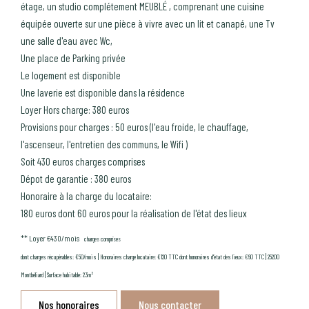
étage, un studio complétement MEUBLÉ , comprenant une cuisine
équipée ouverte sur une pièce à vivre avec un lit et canapé, une Tv
une salle d'eau avec Wc,
Une place de Parking privée
Le logement est disponible
Une laverie est disponible dans la résidence
Loyer Hors charge: 380 euros
Provisions pour charges : 50 euros (l'eau froide, le chauffage,
l'ascenseur, l'entretien des communs, le Wifi )
Soit 430 euros charges comprises
Dépot de garantie : 380 euros
Honoraire à la charge du locataire:
180 euros dont 60 euros pour la réalisation de l'état des lieux
**
Loyer €430/mois
charges comprises
|
|
dont charges récupérables: €50/mois
Honoraires charge locataire: €120 TTC
dont honoraires d'état des lieux: €60 TTC
25200
|
Montbéliard
Surface habitable: 23m²
Nos honoraires
Nous contacter