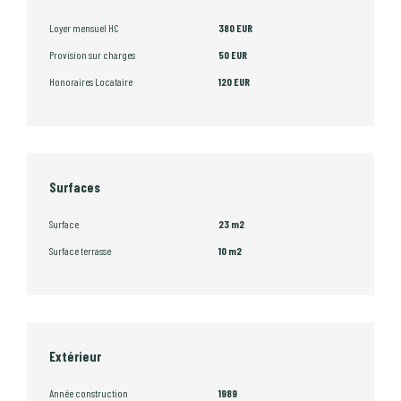
Loyer mensuel HC
380 EUR
Provision sur charges
50 EUR
Honoraires Locataire
120 EUR
Surfaces
Surface
23 m2
Surface terrasse
10 m2
Extérieur
Année construction
1989