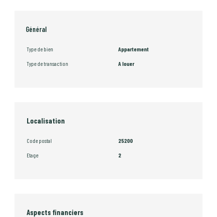
Général
Type de bien
Appartement
Type de transaction
A louer
Localisation
Code postal
25200
Etage
2
Aspects financiers