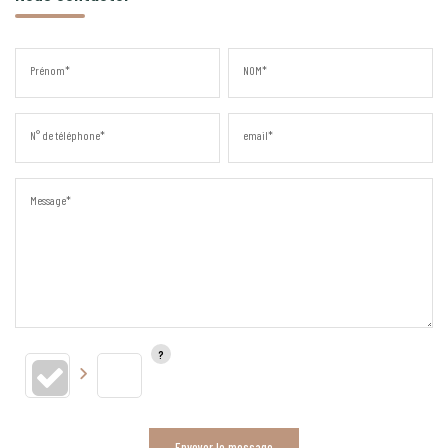
Prénom*
NOM*
N° de téléphone*
email*
Message*
Envoyer le message