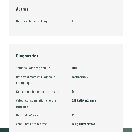
Autres
Nombre places parking
1
Diagnostics
Soumis à l'affichage du DPE
Oui
Date établissement Diagnostic
13/05/2025
Energétique
Consommation énergie primaire
D
Valeur consommation énergie
219 kWh/m2 par an
primaire
Gaz Effet de Serre
C
Valeur Gaz Effet de serre
17 Kg CO2/m2/an