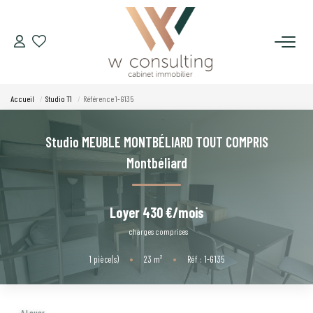
ACQUÉRIR
Accueil
Studio T1
Référence 1-G135
VENDRE
Studio MEUBLE MONTBÉLIARD TOUT COMPRIS
LOUER
Montbéliard
GÉRER
Loyer 430 €/mois
charges comprises
SYNDIC
1
pièce(s)
•
23
m²
•
Réf : 1-G135
LE CONCEPT W
A Louer