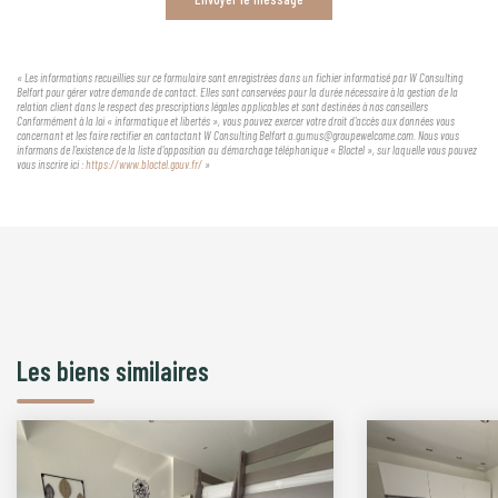
« Les informations recueillies sur ce formulaire sont enregistrées dans un fichier informatisé par W Consulting
Belfort pour gérer votre demande de contact. Elles sont conservées pour la durée nécessaire à la gestion de la
relation client dans le respect des prescriptions légales applicables et sont destinées à nos conseillers
Conformément à la loi « informatique et libertés », vous pouvez exercer votre droit d'accès aux données vous
concernant et les faire rectifier en contactant W Consulting Belfort a.gumus@groupewelcome.com. Nous vous
informons de l'existence de la liste d'opposition au démarchage téléphonique « Bloctel », sur laquelle vous pouvez
vous inscrire ici :
https://www.bloctel.gouv.fr/
»
Les biens similaires