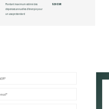
Montant maximum estimé des
520 EUR
dépenses annuelles d'énergie pour
un usage standard
NOM*
email*