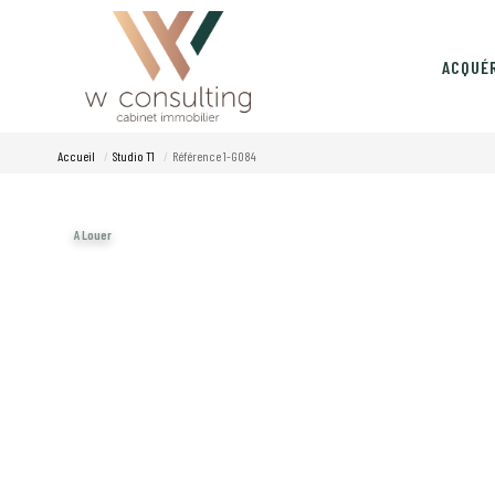
ACQUÉ
Accueil
Studio T1
Référence 1-G084
A Louer