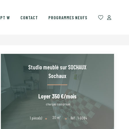
EPT W
CONTACT
PROGRAMMES NEUFS
Studio meublé sur SOCHAUX
Sochaux
Loyer 350 €/mois
charges comprises
20
m²
1
pièce(s)
Réf :
1-G084