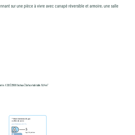
nant sur une pièce à vivre avec canapé réversible et armoire, une salle
|
|
antie: €320
25600 Sochaux
Surface habitable: 19.84m²