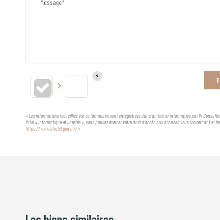
Message*
E
« Les informations recueillies sur ce formulaire sont enregistrées dans un fichier informatisé par W Consultin
la loi « informatique et libertés », vous pouvez exercer votre droit d'accès aux données vous concernant et l
https://www.bloctel.gouv.fr/
»
Les biens similaires