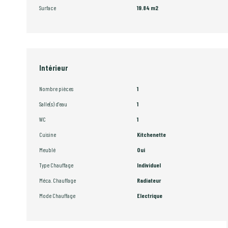
Surface
19.84 m2
Intérieur
Nombre pièces
1
Salle(s) d'eau
1
WC
1
Cuisine
Kitchenette
Meublé
Oui
Type Chauffage
Individuel
Méca. Chauffage
Radiateur
Mode Chauffage
Electrique