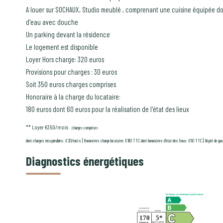
A louer sur SOCHAUX, Studio meublé , comprenant une cuisine équipée don
d'eau avec douche
Un parking devant la résidence
Le logement est disponible
Loyer Hors charge: 320 euros
Provisions pour charges : 30 euros
Soit 350 euros charges comprises
Honoraire à la charge du locataire:
180 euros dont 60 euros pour la réalisation de l'état des lieux
**
Loyer €350/mois
charges comprises
|
|
dont charges récupérables: €30/mois
Honoraires charge locataire: €180 TTC
dont honoraires d'état des lieux: €60 TTC
Dépôt de gar
Diagnostics énergétiques