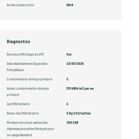
Année construction
1948
Diagnostics
Soumis à l'affichage du DPE
Oui
Date établissement Diagnostic
23/07/2025
Energétique
Consommation énergie primaire
C
Valeur consommation énergie
170 kWh/m2 par an
primaire
Gaz Effet de Serre
A
Valeur Gaz Effet de serre
5 Kg CO2/m2/an
Montant minimum estimé des
350 EUR
dépenses annuelles d'énergie pour
un usage standard