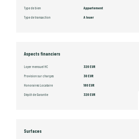
Type de bien
Appartement
Type de transaction
A louer
Aspects financiers
Loyer mensuel HC
320 EUR
Provision sur charges
30 EUR
Honoraires Locataire
180 EUR
Dépôt de Garantie
320 EUR
Surfaces