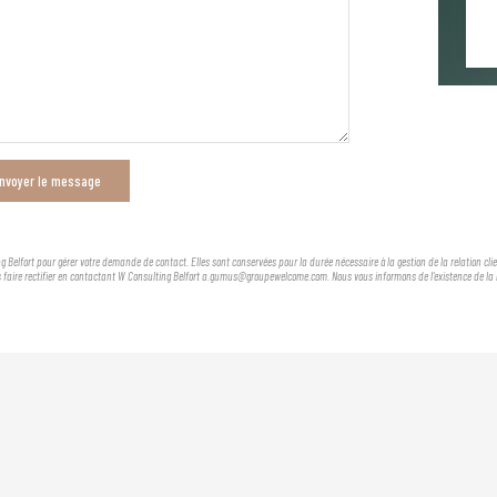
nvoyer le message
g Belfort pour gérer votre demande de contact. Elles sont conservées pour la durée nécessaire à la gestion de la relation cl
es faire rectifier en contactant W Consulting Belfort a.gumus@groupewelcome.com. Nous vous informons de l'existence de la l