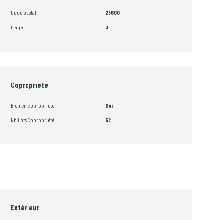
Code postal
25600
Etage
3
Copropriété
Bien en copropriété
Oui
Nb Lots Copropriété
52
Extérieur