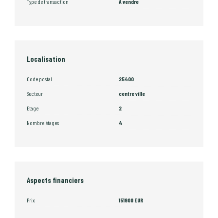
Type de transaction
A vendre
Localisation
Code postal
25400
Secteur
centre ville
Etage
2
Nombre étages
4
Aspects financiers
Prix
151900 EUR