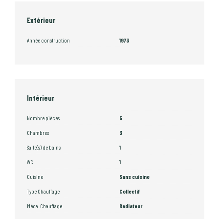
Extérieur
Année construction
1973
Intérieur
Nombre pièces
5
Chambres
3
Salle(s) de bains
1
WC
1
Cuisine
Sans cuisine
Type Chauffage
Collectif
Méca. Chauffage
Radiateur