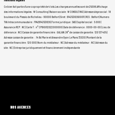
Mentions légales
Ce bien fait partie d'une copropriété de 4 lots.Les charges annuelles sont de 2500€.
Affichage
des informations légales : W Consulting | Raison sociale : W CONSULTING | Adresse siège social : 18
boulevard du Plessis de Richelieu - 90000 Belfort | Siret : 91435382600011 | RCS : Belfort | Numero
TVA Intracommunautaire : FR42914353826 | Forme juridique : SAS | Capital social : 5 000 |
Assurance RCP : NC |
Carte T : n° CPI90012022000000 | Date de délivrance : 0000-00-00 | Lieu de
délivrance : NC | Caisse de garantie financière : GALIAN. | N° de caisse de garantie : 120 137 405 |
Adresse caisse de garantie : : 14 Bd Marie et Alexandre Oyon Le Mans 72030 | Montant de la
garantie financière : 120 000 | Nom du médiateur : NC | Adresse du médiateur : NC | Adresse du
site : NC |
Entreprise juridiquement et financièrement indépendante
L'AGENCE