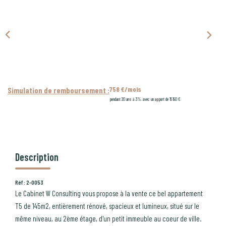
CONTACT
PROGRAMMES NEUFS
758 €/mois
Simulation de remboursement :
pendant 20 ans à 3% avec un apport de 15 190 €
Description
Réf : 2-0053
Le Cabinet W Consulting vous propose à la vente ce bel appartement
T5 de 145m2, entièrement rénové, spacieux et lumineux, situé sur le
même niveau, au 2ème étage, d'un petit immeuble au coeur de ville.