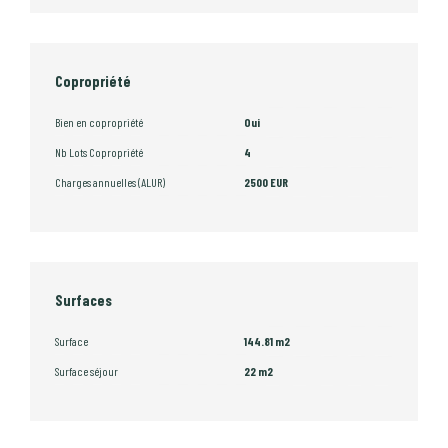
Copropriété
Bien en copropriété
Oui
Nb Lots Copropriété
4
Charges annuelles (ALUR)
2500 EUR
Surfaces
Surface
144.81 m2
Surface séjour
22 m2