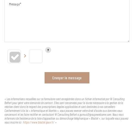
Message*
Envoyer le message
« Les informations recueillies sur ce formulaire sont enregistrées dans un fichier informatisé par W Consulting
Belfort pour gérer votre demande de contact. Elles sont conservées pour la durée nécessaire à la gestion de la
relation client dans le respect des prescriptions légales applicables et sont destinées à nos conseillers
Conformément à la loi « informatique et libertés », vous pouvez exercer votre droit d'accès aux données vous
concernant et les faire rectifier en contactant W Consulting Belfort a.gumus@groupewelcome.com. Nous vous
informons de l'existence de la liste d'opposition au démarchage téléphonique « Bloctel », sur laquelle vous pouvez
vous inscrire ici :
https://www.bloctel.gouv.fr/
»