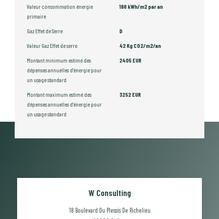
Valeur consommation énergie
198 kWh/m2 par an
primaire
Gaz Effet de Serre
D
Valeur Gaz Effet de serre
42 Kg CO2/m2/an
Montant minimum estimé des
2405 EUR
dépenses annuelles d'énergie pour
un usage standard
Montant maximum estimé des
3252 EUR
dépenses annuelles d'énergie pour
un usage standard
W Consulting
18 Boulevard Du Plessis De Richelieu