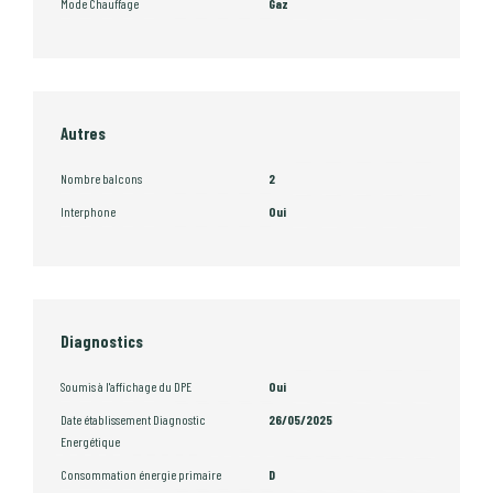
Mode Chauffage
Gaz
Autres
Nombre balcons
2
Interphone
Oui
Diagnostics
Soumis à l'affichage du DPE
Oui
Date établissement Diagnostic
26/05/2025
Energétique
Consommation énergie primaire
D