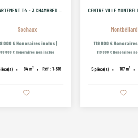
CENTRE VILLE MONTBELIARD, F4 AVEC PIECE INDEPENDANTE ET GARA
Montbéliard
A
119 000 €
Honoraires inclus
|
119 000 €
H
119 000 €
Honoraires non inclus
119 000 €
Ho
107
m²
Réf :
4-103
5
pièce(s)
3
pièce(s)