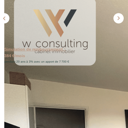
CONTACT
PROGRAMMES NEUFS
Simulation de remboursement :
384 €/mois
pendant 20 ans à 3% avec un apport de 7 700 €
Description
Réf : 3-574.
Appartement 3 pièces de 63 m2 situé au 2? étage sur 4
avec ascenseur, dans une résidence calme et verdoyante,
à proximité immédiate des écoles, commerces, services