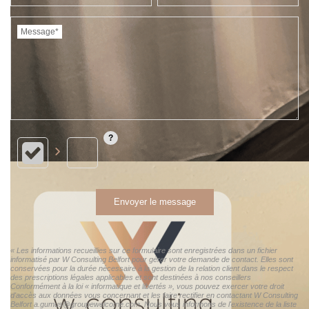
Message*
Envoyer le message
« Les informations recueillies sur ce formulaire sont enregistrées dans un fichier
informatisé par W Consulting Belfort pour gérer votre demande de contact. Elles sont
conservées pour la durée nécessaire à la gestion de la relation client dans le respect
des prescriptions légales applicables et sont destinées à nos conseillers
Conformément à la loi « informatique et libertés », vous pouvez exercer votre droit
d'accès aux données vous concernant et les faire rectifier en contactant W Consulting
Belfort a.gumus@groupewelcome.com. Nous vous informons de l'existence de la liste