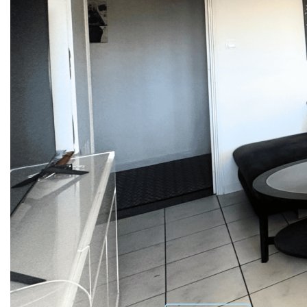
médicaux et transports en commun.
L'appartement se compose d'une entrée avec rangements,
d'un séjour lumineux salon/salle à manger, d'une cuisine
aménagée avec accès direct à un balcon exposé plein sud,
de deux chambres de belle superficie avec double vitrage
et parquet neuf, d'une salle de bain et d'un WC séparé. Une
cave privative complète ce bien.
L'appartement est en très bon état général et a été
récemment rénové. Le chauffage collectif a été refait à neuf
il y a deux ans.
Le bien est actuellement loué, ce qui en fait une opportunité
idéale pour un investisseur à la recherche d'un bien
immédiatement rentable.
Nos honoraires
Nous contacter
Diagnostics énergétiques