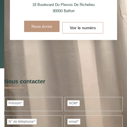
18 Boulevard Du Plessis De Richelieu
90000
Belfort
Nous écrire
Voir le numéro
Nous contacter
Prénom*
NOM*
N° de téléphone*
email*