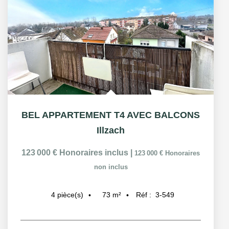
BEL APPARTEMENT T4 AVEC BALCONS
Illzach
123 000 €
Honoraires inclus
|
123 000 €
Honoraires
non inclus
73
m²
Réf :
3-549
4
pièce(s)