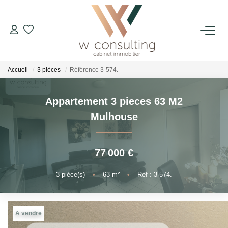
ACQUÉRIR
Accueil
3 pièces
Référence 3-574.
VENDRE
Appartement 3 pieces 63 M2
LOUER
Mulhouse
GÉRER
77 000 €
SYNDIC
3
pièce(s)
•
63
m²
•
Réf : 3-574.
LE CONCEPT W
A vendre