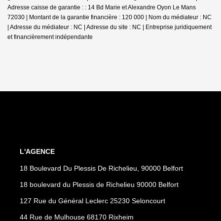
Adresse caisse de garantie : : 14 Bd Marie et Alexandre Oyon Le Mans
72030 | Montant de la garantie financière : 120 000 | Nom du médiateur : NC
| Adresse du médiateur : NC | Adresse du site : NC |
Entreprise juridiquement
et financièrement indépendante
L'AGENCE
18 Boulevard Du Plessis De Richelieu, 90000 Belfort
18 boulevard du Plessis de Richelieu 90000 Belfort
127 Rue du Général Leclerc 25230 Seloncourt
44 Rue de Mulhouse 68170 Rixheim