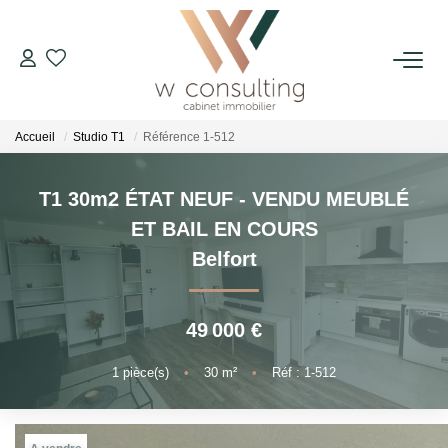
ACQUÉRIR
Accueil
Studio T1
Référence 1-512
VENDRE
T1 30m2 ÉTAT NEUF - VENDU MEUBLÉ
LOUER
ET BAIL EN COURS
Belfort
GÉRER
49 000 €
SYNDIC
1
pièce(s)
•
30
m²
•
Réf : 1-512
LE CONCEPT W