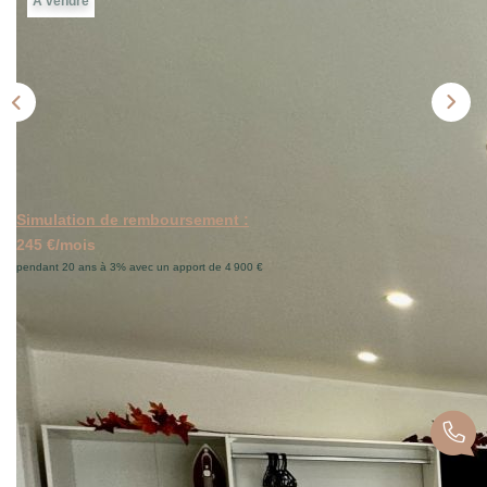
A vendre
CONTACT
PROGRAMMES NEUFS
Simulation de remboursement :
245 €/mois
pendant 20 ans à 3% avec un apport de 4 900 €
Description
Réf : 1-512
Le cabinet W CONSULTING, vous propose en exclusivité,
à BAVILLIERS (secteur pépinière) ce studio meublé,