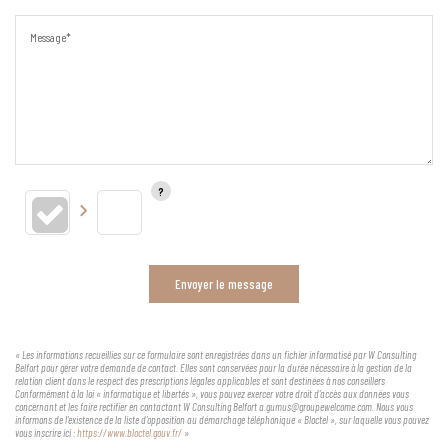
Message*
Envoyer le message
« Les informations recueillies sur ce formulaire sont enregistrées dans un fichier informatisé par W Consulting
Belfort pour gérer votre demande de contact. Elles sont conservées pour la durée nécessaire à la gestion de la
relation client dans le respect des prescriptions légales applicables et sont destinées à nos conseillers
Conformément à la loi « informatique et libertés », vous pouvez exercer votre droit d'accès aux données vous
concernant et les faire rectifier en contactant W Consulting Belfort a.gumus@groupewelcome.com. Nous vous
informons de l'existence de la liste d'opposition au démarchage téléphonique « Bloctel », sur laquelle vous pouvez
vous inscrire ici :
https://www.bloctel.gouv.fr/
»