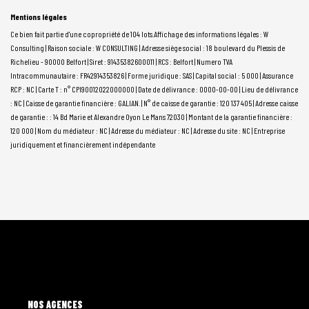
Mentions légales
Ce bien fait partie d'une copropriété de 104 lots.Affichage des informations légales : W
Consulting | Raison sociale : W CONSULTING | Adresse siège social : 18 boulevard du Plessis de
Richelieu - 90000 Belfort | Siret : 91435382600011 | RCS : Belfort | Numero TVA
Intracommunautaire : FR42914353826 | Forme juridique : SAS | Capital social : 5 000 | Assurance
RCP : NC |
Carte T : n° CPI90012022000000 | Date de délivrance : 0000-00-00 | Lieu de délivrance
: NC | Caisse de garantie financière : GALIAN. | N° de caisse de garantie : 120 137 405 | Adresse caisse
de garantie : : 14 Bd Marie et Alexandre Oyon Le Mans 72030 | Montant de la garantie financière :
120 000 | Nom du médiateur : NC | Adresse du médiateur : NC | Adresse du site : NC |
Entreprise
juridiquement et financièrement indépendante
L'AGENCE