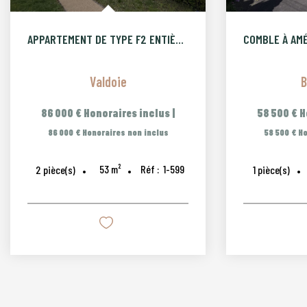
APPARTEMENT DE TYPE F2 ENTIÈREMENT RENOVÉ AVEC PARKING PRIVA
Valdoie
B
86 000 €
Honoraires inclus
|
58 500 €
H
86 000 €
Honoraires non inclus
58 500 €
Ho
53
m²
Réf :
1-599
2
pièce(s)
1
pièce(s)