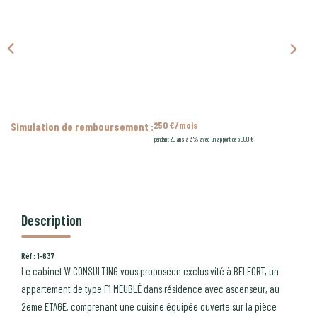
CONTACT
PROGRAMMES NEUFS
250 €/mois
Simulation de remboursement :
pendant 20 ans à 3% avec un apport de 5 000 €
Description
Réf : 1-637
Le cabinet W CONSULTING vous proposeen exclusivité à BELFORT, un
appartement de type F1 MEUBLÉ dans résidence avec ascenseur, au
2ème ETAGE, comprenant une cuisine équipée ouverte sur la pièce