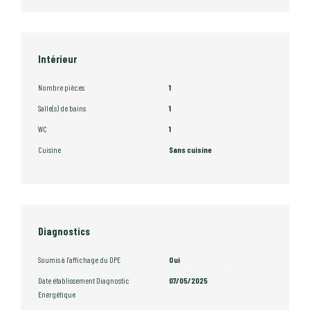
Intérieur
Nombre pièces
1
Salle(s) de bains
1
WC
1
Cuisine
Sans cuisine
Diagnostics
Soumis à l'affichage du DPE
Oui
Date établissement Diagnostic
07/05/2025
Energétique