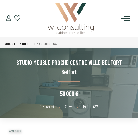
ACQUÉRIR
Accueil
Studio T1
Référence 1-637
VENDRE
STUDIO MEUBLE PROCHE CENTRE VILLE BELFORT
LOUER
Belfort
GÉRER
50 000 €
SYNDIC
1
pièce(s)
•
21
m²
•
Réf : 1-637
LE CONCEPT W
A vendre