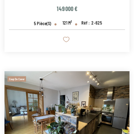
149 000 €
121
M²
Réf :
2-625
5
Pièce(s)
Coup De Coeur