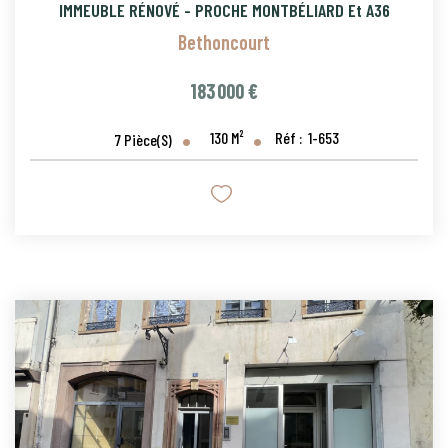
IMMEUBLE RÉNOVÉ - PROCHE MONTBÉLIARD Et A36
Bethoncourt
183 000 €
130
M²
Réf :
1-653
7
Pièce(s)