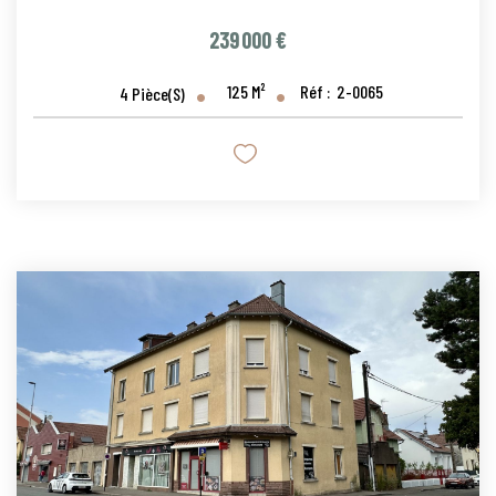
239 000 €
125
M²
Réf :
2-0065
4
Pièce(s)