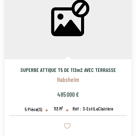
CONTACT
PROGRAMMES NEUFS
SUPERBE ATTIQUE T5 DE 113m2 AVEC TERRASSE
Habsheim
485 000 €
113
M²
Réf :
3-EstiLaClairière
5
Pièce(s)