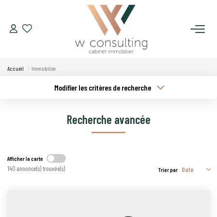
ACQUÉRIR
Accueil
Immobilier
VENDRE
Modifier les critères de recherche
Type de transaction
Localisation
Acheter
Localisation
LOUER
Recherche avancée
Type de bien
Budget min
Sélectionnez...
GÉRER
Plus de critères
Budget max
Afficher la carte
SYNDIC
140 annonce(s) trouvée(s)
Trier par
Créer une alerte
LE CONCEPT W