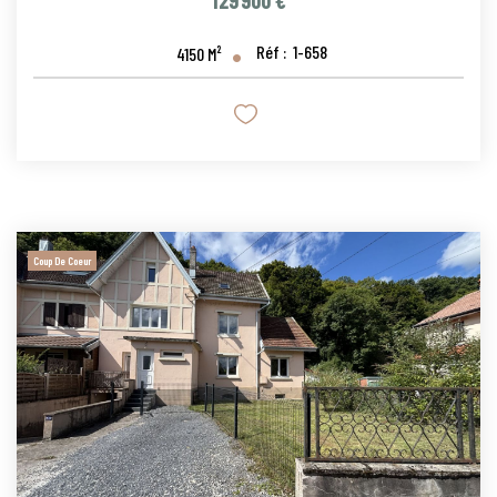
129 900 €
Réf :
1-658
4150
M²
Coup De Coeur