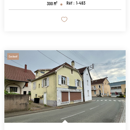
Réf :
1-483
300
M²
Exclusif