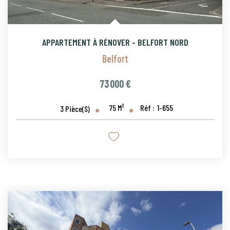
APPARTEMENT À RÉNOVER - BELFORT NORD
Belfort
73 000 €
75
M²
Réf :
1-655
3
Pièce(s)