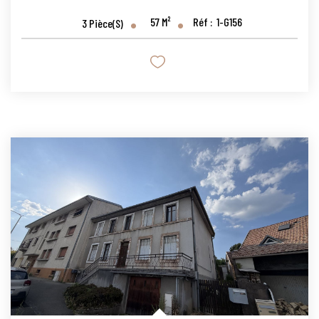
57
M²
Réf :
1-G156
3
Pièce(s)