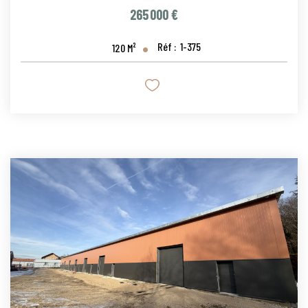
265 000 €
Réf :
1-375
120
M²