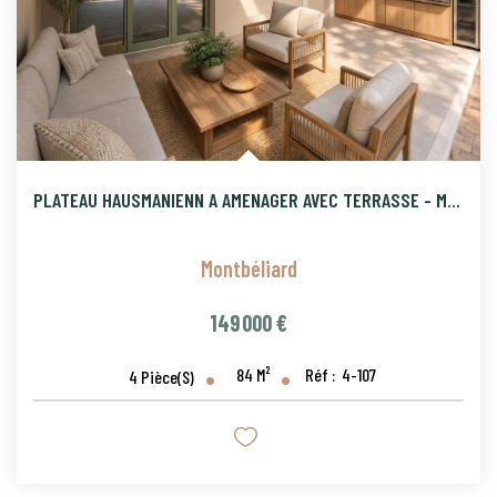
PLATEAU HAUSMANIENN A AMENAGER AVEC TERRASSE - MONTBELIARD
Montbéliard
149 000 €
84
M²
Réf :
4-107
4
Pièce(s)