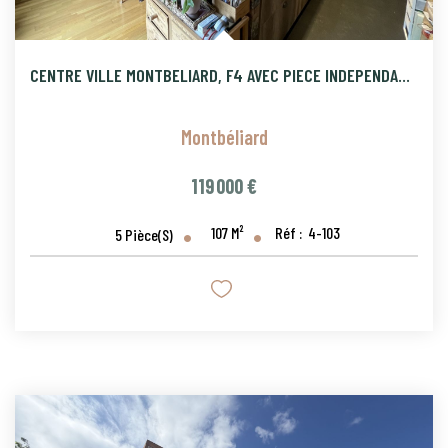
CENTRE VILLE MONTBELIARD, F4 AVEC PIECE INDEPENDANTE ET GARA
Montbéliard
119 000 €
107
M²
Réf :
4-103
5
Pièce(s)