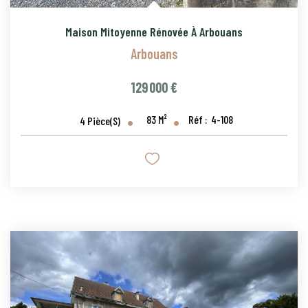
Maison Mitoyenne Rénovée À Arbouans
Arbouans
129 000 €
83
M²
Réf :
4-108
4
Pièce(s)