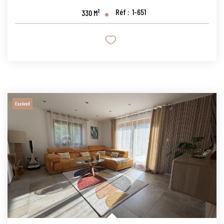
Réf :
1-651
330
M²
Exclusif