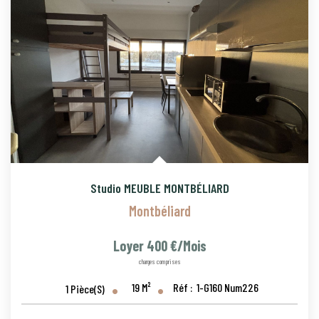
Studio MEUBLE MONTBÉLIARD
Montbéliard
Loyer 400 €/mois
charges comprises
19
M²
Réf :
1-G160 Num226
1
Pièce(s)