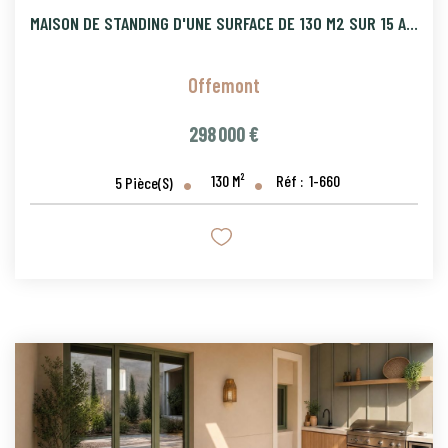
MAISON DE STANDING D'UNE SURFACE DE 130 M2 SUR 15 ARES DE TE
Offemont
298 000 €
130
M²
Réf :
1-660
5
Pièce(s)