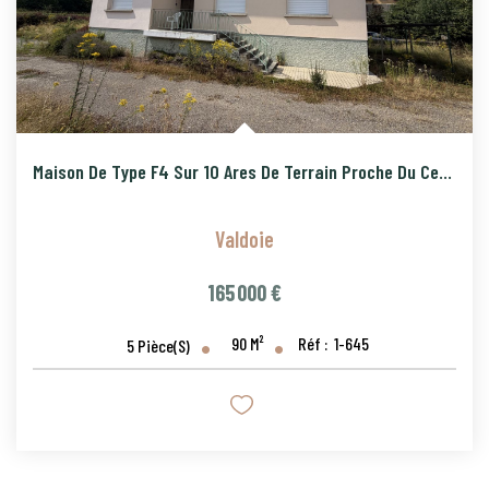
Maison De Type F4 Sur 10 Ares De Terrain Proche Du Centre Vi
Valdoie
165 000 €
90
M²
Réf :
1-645
5
Pièce(s)