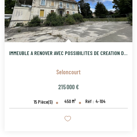
IMMEUBLE A RENOVER AVEC POSSIBILITES DE CREATION D'APPARTEME
Seloncourt
215 000 €
450
M²
Réf :
4-104
15
Pièce(s)