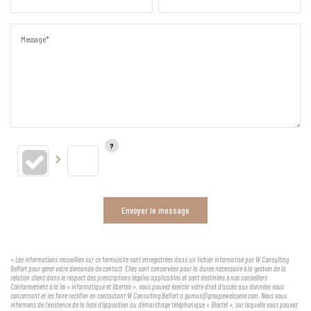
Message*
Envoyer le message
« Les informations recueillies sur ce formulaire sont enregistrées dans un fichier informatisé par W Consulting
Belfort pour gérer votre demande de contact. Elles sont conservées pour la durée nécessaire à la gestion de la
relation client dans le respect des prescriptions légales applicables et sont destinées à nos conseillers
Conformément à la loi « informatique et libertés », vous pouvez exercer votre droit d'accès aux données vous
concernant et les faire rectifier en contactant W Consulting Belfort a.gumus@groupewelcome.com. Nous vous
informons de l'existence de la liste d'opposition au démarchage téléphonique « Bloctel », sur laquelle vous pouvez