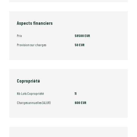
Aspects financiers
Prix
58500 EUR
Provision sur charges
50 EUR
Copropriété
Nb Lots Copropriété
11
Charges annuelles (ALUR)
600 EUR