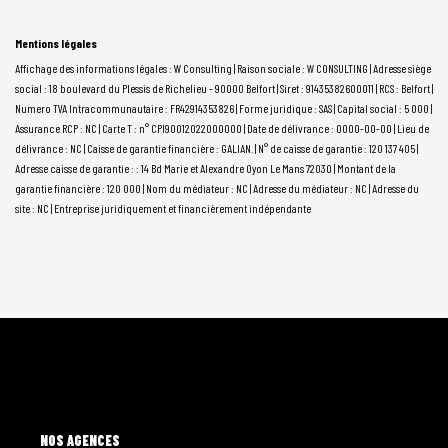
Mentions légales
Affichage des informations légales : W Consulting | Raison sociale : W CONSULTING | Adresse siège
social : 18 boulevard du Plessis de Richelieu - 90000 Belfort | Siret : 91435382600011 | RCS : Belfort |
Numero TVA Intracommunautaire : FR42914353826 | Forme juridique : SAS | Capital social : 5 000 |
Assurance RCP : NC |
Carte T : n° CPI90012022000000 | Date de délivrance : 0000-00-00 | Lieu de
délivrance : NC | Caisse de garantie financière : GALIAN. | N° de caisse de garantie : 120 137 405 |
Adresse caisse de garantie : : 14 Bd Marie et Alexandre Oyon Le Mans 72030 | Montant de la
garantie financière : 120 000 | Nom du médiateur : NC | Adresse du médiateur : NC | Adresse du
site : NC |
Entreprise juridiquement et financièrement indépendante
L'AGENCE