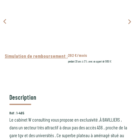
CONTACT
PROGRAMMES NEUFS
292 €/mois
Simulation de remboursement :
pendant 20 ans à 3% avec un apport de 5 850 €
Description
Réf : 1-465
Le cabinet W consulting vous propose en exclusivité ,À BAVILLIERS ,
dans un secteur très attractif à deux pas des accès A36 , proche de la
gare tgv et des universités . Ce superbe plateau à aménagé situé au