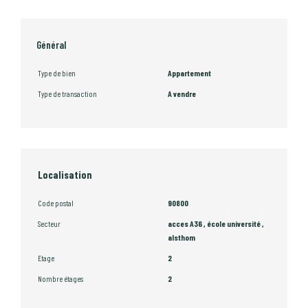
Général
Type de bien
Appartement
Type de transaction
A vendre
Localisation
Code postal
90800
Secteur
acces A36 , école université ,
alsthom
Etage
2
Nombre étages
2