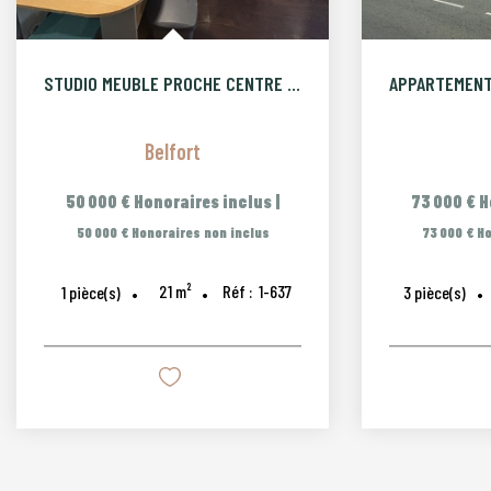
STUDIO MEUBLE PROCHE CENTRE VILLE BELFORT
Belfort
50 000 €
Honoraires inclus
|
73 000 €
H
50 000 €
Honoraires non inclus
73 000 €
Ho
21
m²
Réf :
1-637
1
pièce(s)
3
pièce(s)