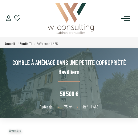
ACQUÉRIR
Accueil
Studio T1
Référence 1-465
VENDRE
COMBLE À AMÉNAGÉ DANS UNE PETITE COPROPRIÉTÉ
LOUER
Bavilliers
GÉRER
58 500 €
SYNDIC
1
pièce(s)
•
75
m²
•
Réf : 1-465
LE CONCEPT W
A vendre