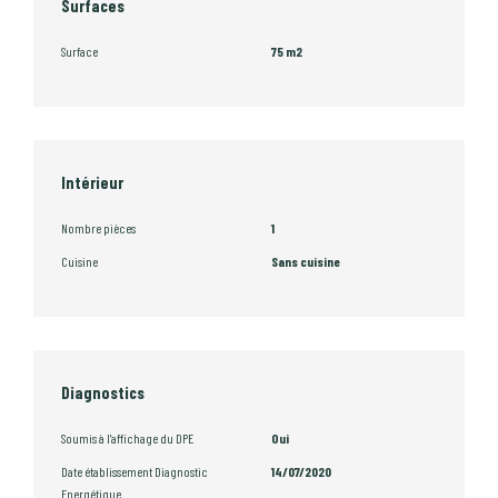
Surfaces
Surface
75 m2
Intérieur
Nombre pièces
1
Cuisine
Sans cuisine
Diagnostics
Soumis à l'affichage du DPE
Oui
Date établissement Diagnostic
14/07/2020
Energétique