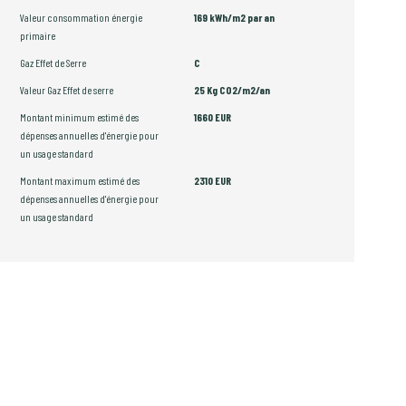
Valeur consommation énergie
169 kWh/m2 par an
primaire
Gaz Effet de Serre
C
Valeur Gaz Effet de serre
25 Kg CO2/m2/an
Montant minimum estimé des
1660 EUR
dépenses annuelles d'énergie pour
un usage standard
Montant maximum estimé des
2310 EUR
dépenses annuelles d'énergie pour
un usage standard