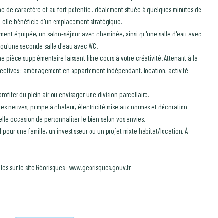
ne de caractère et au fort potentiel. déalement située à quelques minutes de
rd, elle bénéficie d'un emplacement stratégique.
ement équipée, un salon-séjour avec cheminée, ainsi qu'une salle d'eau avec
i qu'une seconde salle d'eau avec WC.
pièce supplémentaire laissant libre cours à votre créativité. Attenant à la
pectives : aménagement en appartement indépendant, location, activité
rofiter du plein air ou envisager une division parcellaire.
tres neuves, pompe à chaleur, électricité mise aux normes et décoration
belle occasion de personnaliser le bien selon vos envies.
l pour une famille, un investisseur ou un projet mixte habitat/location. À
les sur le site Géorisques : www.georisques.gouv.fr