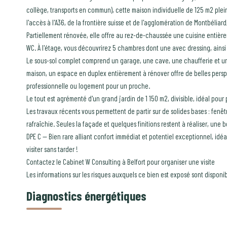
collège, transports en commun), cette maison individuelle de 125 m2 plei
l'accès à l'A36, de la frontière suisse et de l'agglomération de Montbélia
Partiellement rénovée, elle offre au rez-de-chaussée une cuisine entièr
WC. À l'étage, vous découvrirez 5 chambres dont une avec dressing, ains
Le sous-sol complet comprend un garage, une cave, une chaufferie et une 
maison, un espace en duplex entièrement à rénover offre de belles pers
professionnelle ou logement pour un proche.
Le tout est agrémenté d'un grand jardin de 1 150 m2, divisible, idéal pour p
Les travaux récents vous permettent de partir sur de solides bases : fenê
rafraîchie. Seules la façade et quelques finitions restent à réaliser, une 
DPE C -- Bien rare alliant confort immédiat et potentiel exceptionnel, idéa
visiter sans tarder !
Contactez le Cabinet W Consulting à Belfort pour organiser une visite
Les informations sur les risques auxquels ce bien est exposé sont disponib
Diagnostics énergétiques