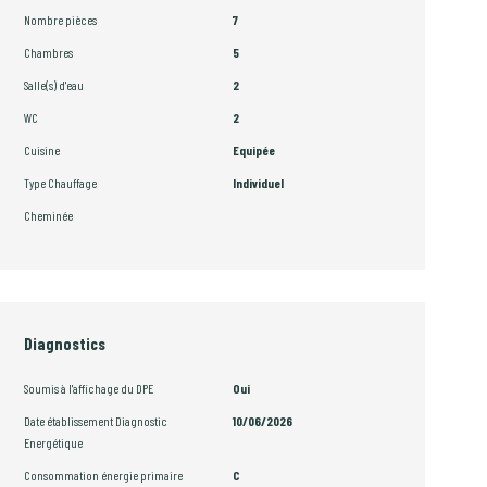
Nombre pièces
7
Chambres
5
Salle(s) d'eau
2
WC
2
Cuisine
Equipée
Type Chauffage
Individuel
Cheminée
Diagnostics
Soumis à l'affichage du DPE
Oui
Date établissement Diagnostic
10/06/2026
Energétique
Consommation énergie primaire
C