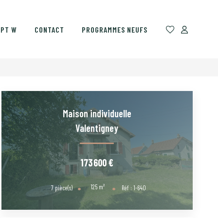
EPT W
CONTACT
PROGRAMMES NEUFS
Maison individuelle
Valentigney
173 600 €
125
m²
7
pièce(s)
Réf :
1-640