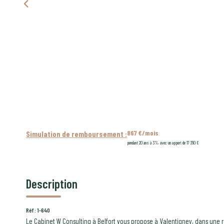
867 €/mois
Simulation de remboursement :
pendant 20 ans à 3% avec un apport de 17 360 €
Description
Réf : 1-640
Le Cabinet W Consulting à Belfort vous propose à Valentigney, dans une 