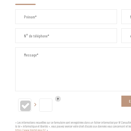
Prénom*
N° de téléphone*
Message*
E
« Les informations recueillies sur ce formulaire sont enregistrées dans un fichier informatisé par W Consultin
la loi « informatique et libertés », vous pouvez exercer votre droit d'accès aux données vous concernant et l
https://www.bloctel.gouv.fr/
»