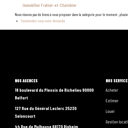
Immobilier Frahier-et-Chatebier
Nous n'avons pas de biens à vous proposer dans la catégorie pour le moment , plusieur
Transmettez-nous votre demande
L'AGENCE
NOS SERVICE
18 boulevard du Plessis de Richelieu 90000
Acheter
Belfort
Estimer
127 Rue du Général Leclerc 25230
Louer
Seloncourt
Gestion locat
44 Rue de Mulhouse 68170 Rixheim