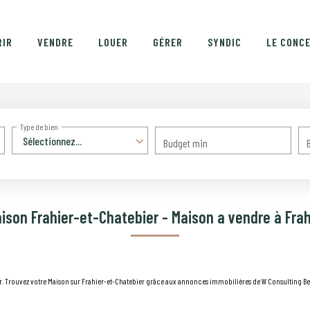
RIR
VENDRE
LOUER
GÉRER
SYNDIC
LE CONC
Type de bien
Sélectionnez...
Budget min
ison Frahier-et-Chatebier - Maison a vendre à Fra
r. Trouvez votre Maison sur Frahier-et-Chatebier grâce aux annonces immobilières de W Consulting Bel