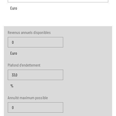
Euro
Revenus annuels disponibles
Euro
Plafond d'endettement
%
Annuité maximum possible