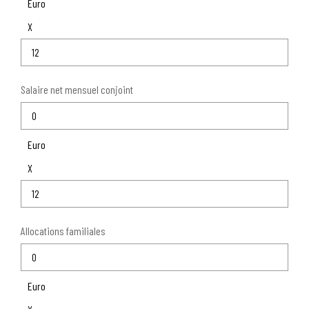
Euro
CONTACT
X
PROGRAMMES NEUFS
Salaire net mensuel conjoint
Euro
X
Allocations familiales
Euro